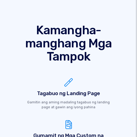
Kamangha-
manghang Mga
Tampok
Tagabuo ng Landing Page
Gamitin ang aming madaling tagabuo ng landing
page at gawin ang iyong pahina
Gumamit ng Mga Custom na