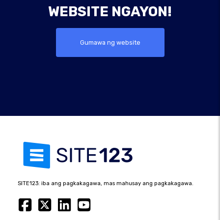
WEBSITE NGAYON!
Gumawa ng website
SITE123: iba ang pagkakagawa, mas mahusay ang pagkakagawa.