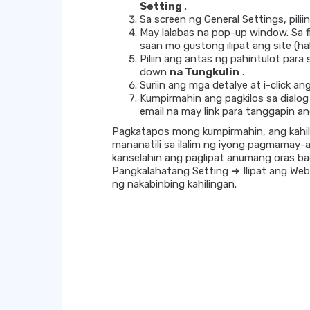
Setting
.
Sa screen ng General Settings, pilii
May lalabas na pop-up window. Sa f
saan mo gustong ilipat ang site (h
Piliin ang antas ng pahintulot para
down
na Tungkulin
.
Suriin ang mga detalye at i-click an
Kumpirmahin ang pagkilos sa dial
email na may link para tanggapin ang
Pagkatapos mong kumpirmahin, ang kahili
mananatili sa ilalim ng iyong pagmamay-
kanselahin ang paglipat anumang oras b
Pangkalahatang Setting ➜ Ilipat ang Webs
ng nakabinbing kahilingan.