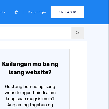
|
rta
Mag-Login
SIMULA DITO
Kailangan mo ba ng
isang website?
Gustong bumuo ng isang
website ngunit hindi alam
kung saan magsisimula?
Ang aming tagabuo ng