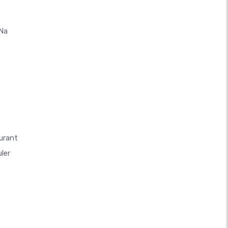
 Na
urant
ler