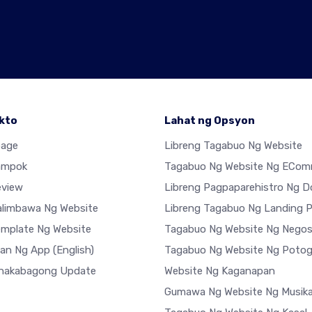
kto
Lahat ng Opsyon
age
Libreng Tagabuo Ng Website
ampok
Tagabuo Ng Website Ng ECom
eview
Libreng Pagpaparehistro Ng 
limbawa Ng Website
Libreng Tagabuo Ng Landing 
mplate Ng Website
Tagabuo Ng Website Ng Nego
han Ng App
(English)
Tagabuo Ng Website Ng Potog
nakabagong Update
Website Ng Kaganapan
Gumawa Ng Website Ng Musik