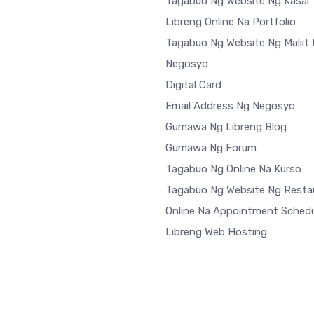
Tagabuo Ng Website Ng Kasal
Libreng Online Na Portfolio
Tagabuo Ng Website Ng Maliit
Negosyo
Digital Card
Email Address Ng Negosyo
Gumawa Ng Libreng Blog
Gumawa Ng Forum
Tagabuo Ng Online Na Kurso
Tagabuo Ng Website Ng Resta
Online Na Appointment Schedu
Libreng Web Hosting