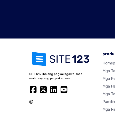
produ
Homep
Mga T
SITE123: iba ang pagkakagawa, mas
Mga R
mahusay ang pagkakagawa.
Mga Ha
Mga Te
Pamili
Mga Pi