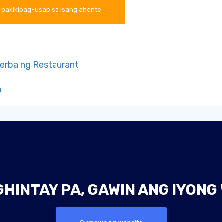
 pakikipag-usap sa isang ahente
serba ng Restaurant
o
INTAY PA, GAWIN ANG IYONG
Gumawa ng website