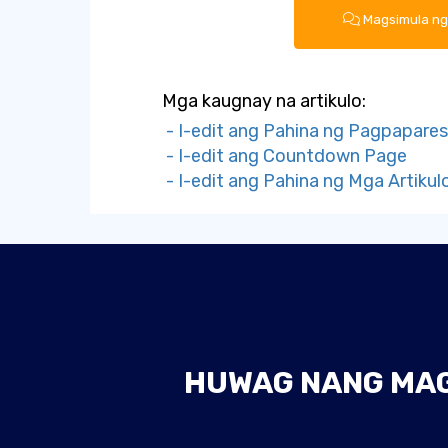
Magsimula ng
Mga kaugnay na artikulo:
- I-edit ang Pahina ng Pagpapare
- I-edit ang Countdown Page
- I-edit ang Pahina ng Mga Artikul
HUWAG NANG MAGH