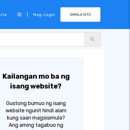
|
rta
Mag-Login
SIMULA DITO
Kailangan mo ba ng
isang website?
Gustong bumuo ng isang
website ngunit hindi alam
kung saan magsisimula?
Ang aming tagabuo ng