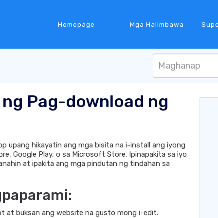
Homepage
Mga Halimbawa
Supo
a ng Pag-download ng
 upang hikayatin ang mga bisita na i-install ang iyong
e, Google Play, o sa Microsoft Store. Ipinapakita sa iyo
ahin at ipakita ang mga pindutan ng tindahan sa
gpaparami:
t at buksan ang website na gusto mong i-edit.