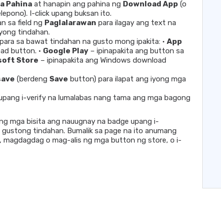
a Pahina
at hanapin ang pahina ng
Download App
(o
lepono). I-click upang buksan ito.
n sa field ng
Paglalarawan
para ilagay ang text na
iyong tindahan.
ara sa bawat tindahan na gusto mong ipakita: •
App
oad button. •
Google Play
– ipinapakita ang button sa
soft Store
– ipinapakita ang Windows download
save
(berdeng
Save
button) para ilapat ang iyong mga
te upang i-verify na lumalabas nang tama ang mga bagong
yong mga bisita ang nauugnay na badge upang i-
 gustong tindahan. Bumalik sa page na ito anumang
n, magdagdag o mag-alis ng mga button ng store, o i-