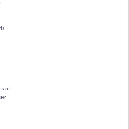
a
 Na
urant
ler