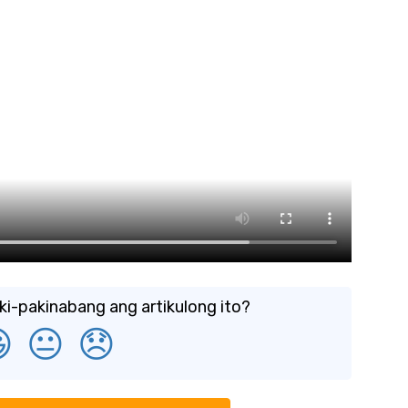
i-pakinabang ang artikulong ito?

😐
😞