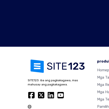
produ
Homep
Mga T
SITE123: iba ang pagkakagawa, mas
Mga R
mahusay ang pagkakagawa.
Mga Ha
Mga Te
Pamili