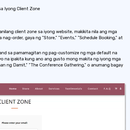
 Iyong Client Zone
ilang client zone sa iyong website, makikita nila ang mga
 nag-order, gaya ng "Store," "Events," "Schedule Booking," at
and sa pamamagitan ng pag-customize ng mga default na
iyo na ipakita kung ano ang gusto mong makita ng iyong mga
han ng Damit," "The Conference Gathering," o anumang bagay