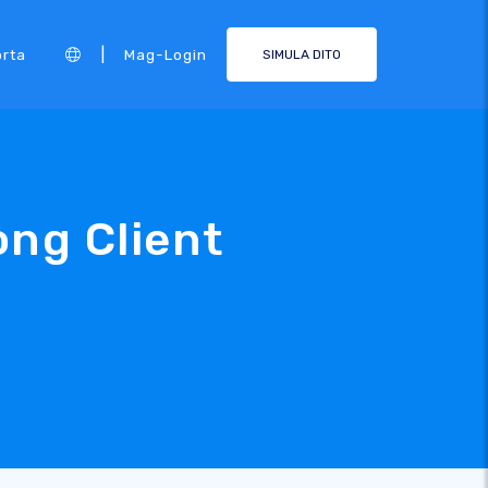
|
rta
Mag-Login
SIMULA DITO
ng Client