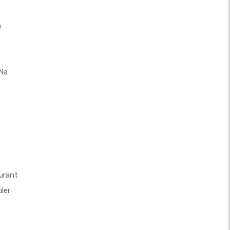
a
 Na
urant
ler