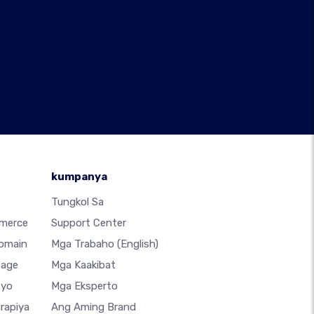
kumpanya
Tungkol Sa
merce
Support Center
Domain
Mga Trabaho
(English)
Page
Mga Kaakibat
syo
Mga Eksperto
rapiya
Ang Aming Brand