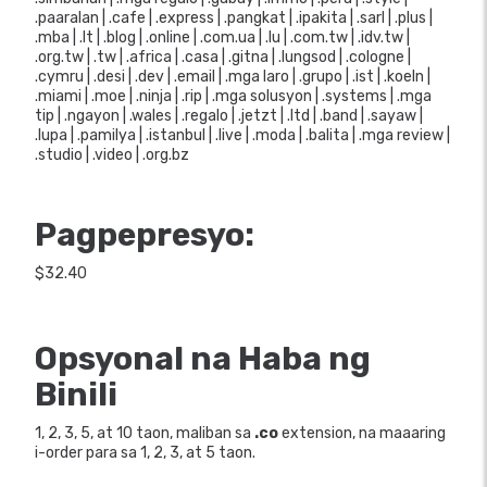
.paaralan | .cafe | .express | .pangkat | .ipakita | .sarl | .plus |
.mba | .lt | .blog | .online | .com.ua | .lu | .com.tw | .idv.tw |
.org.tw | .tw | .africa | .casa | .gitna | .lungsod | .cologne |
.cymru | .desi | .dev | .email | .mga laro | .grupo | .ist | .koeln |
.miami | .moe | .ninja | .rip | .mga solusyon | .systems | .mga
tip | .ngayon | .wales | .regalo | .jetzt | .ltd | .band | .sayaw |
.lupa | .pamilya | .istanbul | .live | .moda | .balita | .mga review |
.studio | .video | .org.bz
Pagpepresyo:
$32.40
Opsyonal na Haba ng
Binili
1, 2, 3, 5, at 10 taon, maliban sa
.co
extension, na maaaring
i-order para sa 1, 2, 3, at 5 taon.