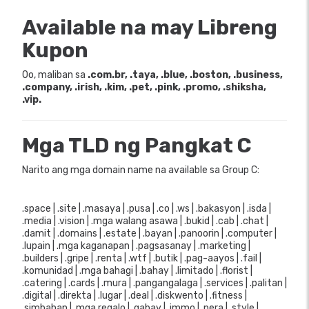
Available na may Libreng
Kupon
Oo, maliban sa
.com.br, .taya, .blue, .boston, .business,
.company, .irish, .kim, .pet, .pink, .promo, .shiksha,
.vip.
Mga TLD ng Pangkat C
Narito ang mga domain name na available sa Group C:
.space | .site | .masaya | .pusa | .co | .ws | .bakasyon | .isda |
.media | .vision | .mga walang asawa | .bukid | .cab | .chat |
.damit | .domains | .estate | .bayan | .panoorin | .computer |
.lupain | .mga kaganapan | .pagsasanay | .marketing |
.builders | .gripe | .renta | .wtf | .butik | .pag-aayos | .fail |
.komunidad | .mga bahagi | .bahay | .limitado | .florist |
.catering | .cards | .mura | .pangangalaga | .services | .palitan |
.digital | .direkta | .lugar | .deal | .diskwento | .fitness |
.simbahan | .mga regalo | .gabay | .immo | .pera | .style |