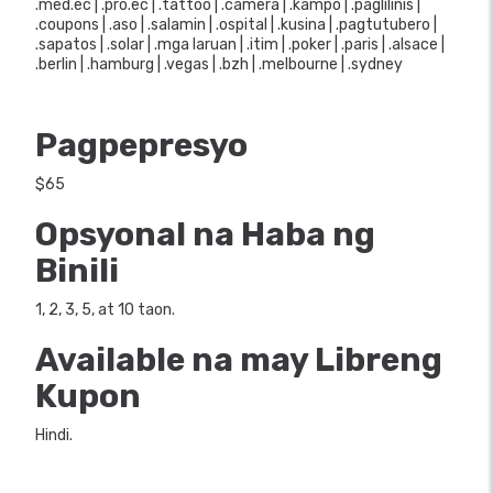
.med.ec | .pro.ec | .tattoo | .camera | .kampo | .paglilinis |
.coupons | .aso | .salamin | .ospital | .kusina | .pagtutubero |
.sapatos | .solar | .mga laruan | .itim | .poker | .paris | .alsace |
.berlin | .hamburg | .vegas | .bzh | .melbourne | .sydney
Pagpepresyo
$65
Opsyonal na Haba ng
Binili
1, 2, 3, 5, at 10 taon.
Available na may Libreng
Kupon
Hindi.