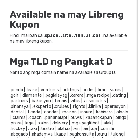
Available na may Libreng
Kupon
Hindi, maliban sa
.space
,
.site
,
.fun
, at
.cat
. na available
na may libreng kupon.
Mga TLD ng Pangkat D
Narito ang mga domain name na available sa Group D:
.pondo | .lease | .ventures | .holdings | .codes | .limo | .viajes |
.golf | .diamante | .paglalayag | .karera | .mga recipe | .dating |
.partners | .bakasyon | .tennis | .villas | .associates |
.pinansyal | .eksperto | .cruises | .flights | .klinika | .operasyon |
.dental | .tienda | .condos | .maison | .insure | .kabisera | .alaala
| .claims | .coach | .pananalapi | .buwis | .kasangkapan | .bingo |
.pizza | .legal | .salon | .delivery | .mga paglilibot | .alak |
.hockey | .taxi | .teatro | .alahas | .vin | .ae | .qa | .com.hr |
.abogado | .akademya | .kape | .pagkonsulta | .guru | .tulong |