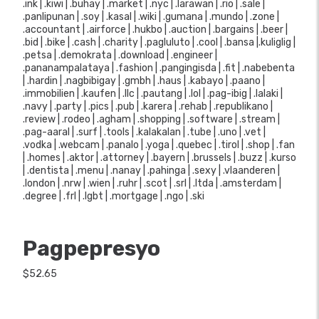
.ink | .kiwi | .buhay | .market | .nyc | .larawan | .rio | .sale |
.panlipunan | .soy | .kasal | .wiki | .gumana | .mundo | .zone |
.accountant | .airforce | .hukbo | .auction | .bargains | .beer |
.bid | .bike | .cash | .charity | .pagluluto | .cool | .bansa |.kuliglig |
.petsa | .demokrata | .download | .engineer |
.pananampalataya | .fashion | .pangingisda | .fit | .nabebenta
| .hardin | .nagbibigay | .gmbh | .haus | .kabayo | .paano |
.immobilien | .kaufen | .llc | .pautang | .lol | .pag-ibig | .lalaki |
.navy | .party | .pics | .pub | .karera | .rehab | .republikano |
.review | .rodeo | .agham | .shopping | .software | .stream |
.pag-aaral | .surf | .tools | .kalakalan | .tube | .uno | .vet |
.vodka | .webcam | .panalo | .yoga | .quebec | .tirol | .shop | .fan
| .homes | .aktor | .attorney | .bayern | .brussels | .buzz | .kurso
| .dentista | .menu | .nanay | .pahinga | .sexy | .vlaanderen |
.london | .nrw | .wien | .ruhr | .scot | .srl | .ltda | .amsterdam |
.degree | .frl | .lgbt | .mortgage | .ngo | .ski
Pagpepresyo
$52.65