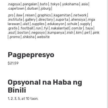
.nagoya | .pangalan | .bato | .tokyo | .yokohama | .asia |
.capetown | .durban | .joburg |
.pro | .ilaw | .reisen | .graphics | .kagamitan | .network |
.institute | .gallery | .directory | .suporta | .ahensiya | .mga
larawan | .ulat | .supplies | .edukasyon | .schule | .supply |
.gratis | .football | .run | .fyi | .nakalantad | .com.br | .taya |
.asul | .boston | .negosyo | .kumpanya | .irish | .kim | .pet | .pink
| .promo | .shiksha | .website
Pagpepresyo
$21.59
Opsyonal na Haba ng
Binili
1, 2, 3, 5, at 10 taon.