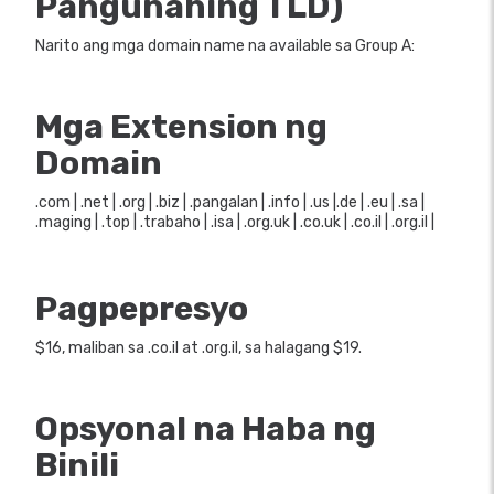
Pangunahing TLD)
Narito ang mga domain name na available sa Group A:
Mga Extension ng
Domain
.com | .net | .org | .biz | .pangalan | .info | .us |.de | .eu | .sa |
.maging | .top | .trabaho | .isa | .org.uk | .co.uk | .co.il | .org.il |
Pagpepresyo
$16, maliban sa .co.il at .org.il, sa halagang $19.
Opsyonal na Haba ng
Binili