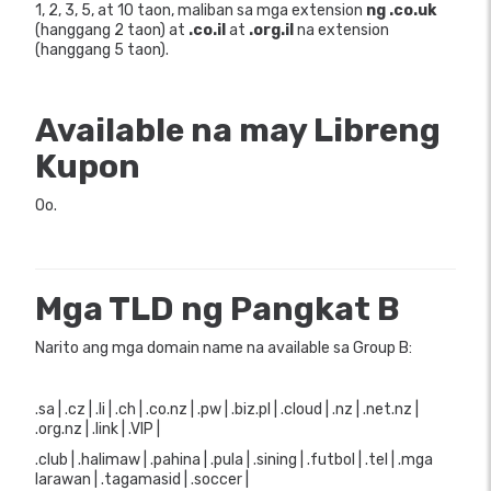
1, 2, 3, 5, at 10 taon, maliban sa mga extension
ng .co.uk
(hanggang 2 taon) at
.co.il
at
.org.il
na extension
(hanggang 5 taon).
Available na may Libreng
Kupon
Oo.
Mga TLD ng Pangkat B
Narito ang mga domain name na available sa Group B:
.sa | .cz | .li | .ch | .co.nz | .pw | .biz.pl | .cloud | .nz | .net.nz |
.org.nz | .link | .VIP |
.club | .halimaw | .pahina | .pula | .sining | .futbol | .tel | .mga
larawan | .tagamasid | .soccer |