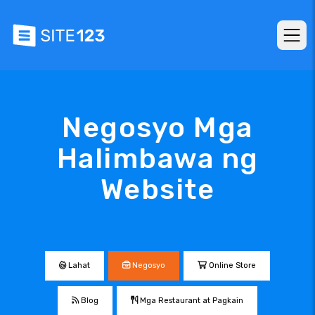
Negosyo Mga
Halimbawa ng
Website
Lahat
Negosyo
Online Store
Blog
Mga Restaurant at Pagkain