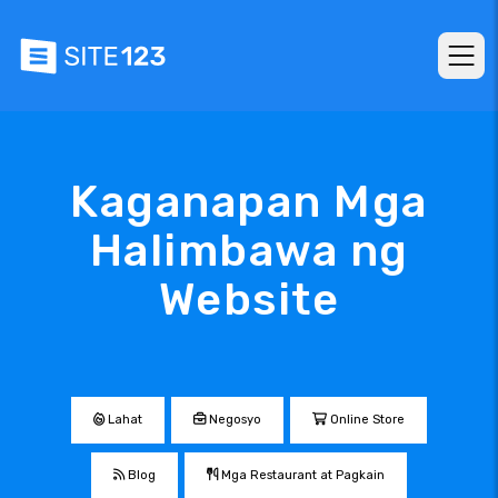
Kaganapan Mga
Halimbawa ng
Website
Lahat
Negosyo
Online Store
Blog
Mga Restaurant at Pagkain