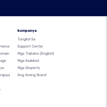
kumpanya
Tungkol Sa
merce
Support Center
Domain
Mga Trabaho
(English)
Page
Mga Kaakibat
syo
Mga Eksperto
rapiya
Ang Aming Brand
a