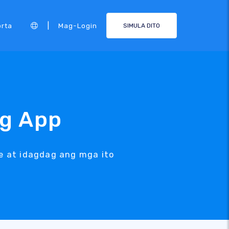
|
rta
Mag-Login
SIMULA DITO
ng App
e at idagdag ang mga ito