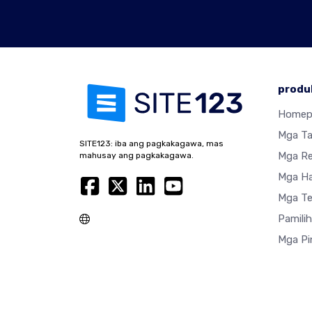
produ
Homep
Mga T
SITE123: iba ang pagkakagawa, mas
Mga R
mahusay ang pagkakagawa.
Mga Ha
Mga Te
Pamili
Mga Pi