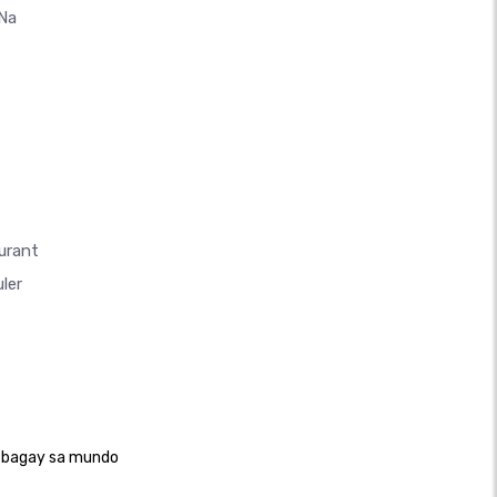
 Na
urant
ler
g bagay sa mundo