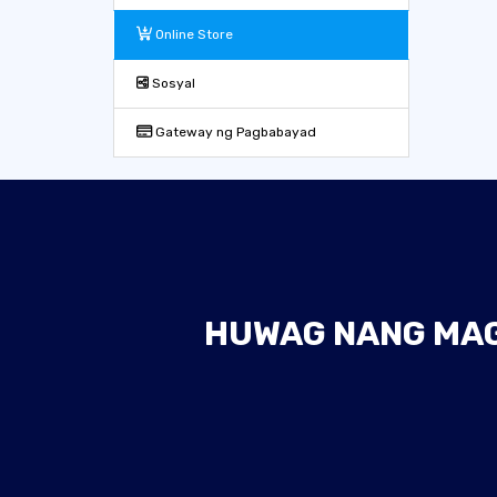
Online Store
Sosyal
Gateway ng Pagbabayad
HUWAG NANG MAGH