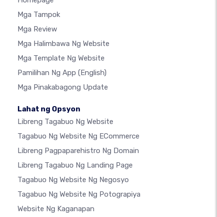
Homepage
Mga Tampok
Mga Review
Mga Halimbawa Ng Website
Mga Template Ng Website
Pamilihan Ng App
(English)
Mga Pinakabagong Update
Lahat ng Opsyon
Libreng Tagabuo Ng Website
Tagabuo Ng Website Ng ECommerce
Libreng Pagpaparehistro Ng Domain
Libreng Tagabuo Ng Landing Page
Tagabuo Ng Website Ng Negosyo
Tagabuo Ng Website Ng Potograpiya
Website Ng Kaganapan