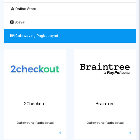
Online Store
Sosyal
Gateway ng Pagbabayad
2Checkout
Braintree
Gateway ng Pagbabayad
Gateway ng Pagbabayad