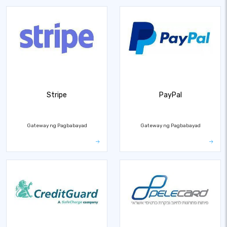
Stripe
PayPal
Gateway ng Pagbabayad
Gateway ng Pagbabayad