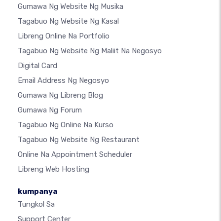
Gumawa Ng Website Ng Musika
Tagabuo Ng Website Ng Kasal
Libreng Online Na Portfolio
Tagabuo Ng Website Ng Maliit Na Negosyo
Digital Card
Email Address Ng Negosyo
Gumawa Ng Libreng Blog
Gumawa Ng Forum
Tagabuo Ng Online Na Kurso
Tagabuo Ng Website Ng Restaurant
Online Na Appointment Scheduler
Libreng Web Hosting
kumpanya
Tungkol Sa
Support Center