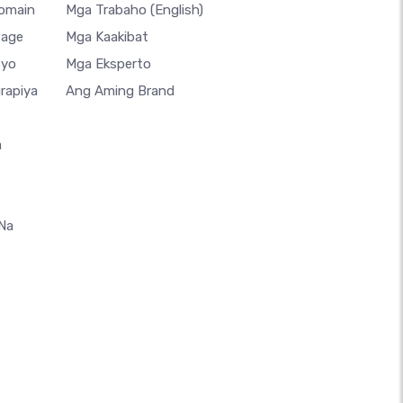
Domain
Mga Trabaho
(English)
Page
Mga Kaakibat
syo
Mga Eksperto
rapiya
Ang Aming Brand
a
 Na