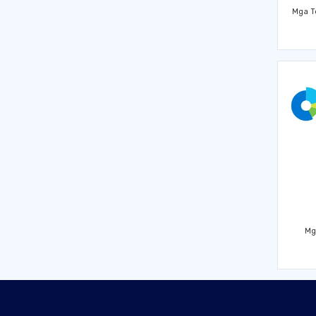
Mga T
Mg