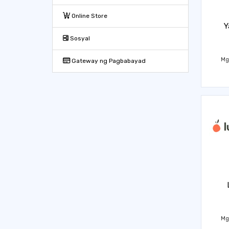
Online Store
Y
Sosyal
Mg
Gateway ng Pagbabayad
Mg