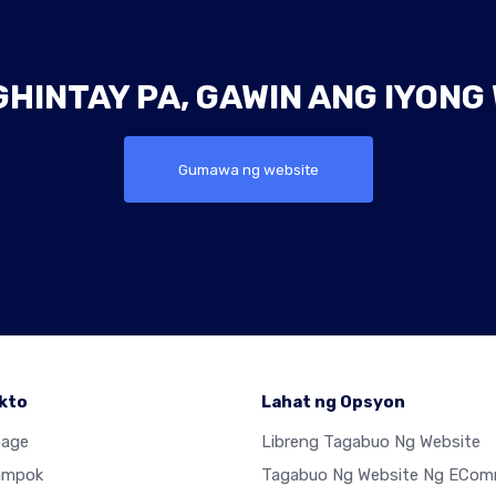
INTAY PA, GAWIN ANG IYONG
Gumawa ng website
kto
Lahat ng Opsyon
age
Libreng Tagabuo Ng Website
ampok
Tagabuo Ng Website Ng ECom