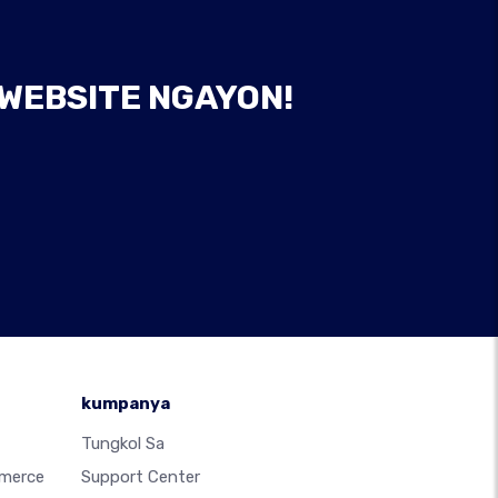
 WEBSITE NGAYON!
kumpanya
Tungkol Sa
merce
Support Center