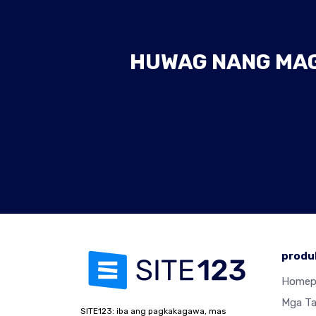
HUWAG NANG MAGH
produ
Homep
Mga T
SITE123: iba ang pagkakagawa, mas