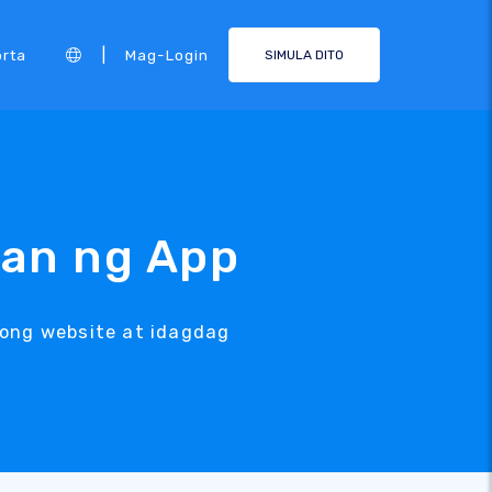
|
rta
Mag-Login
SIMULA DITO
han ng App
ong website at idagdag