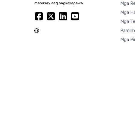
Mga R
mahusay ang pagkakagawa.
Mga Ha
Mga Te
Pamili
Mga Pi