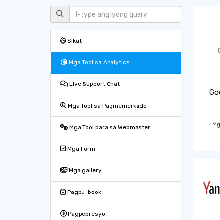
Sikat
Mga Tool sa Analytics
Live Support Chat
Goo
Mga Tool sa Pagmemerkado
Mg
Mga Tool para sa Webmaster
Mga Form
Mga gallery
Pagbu-book
Pagpepresyo