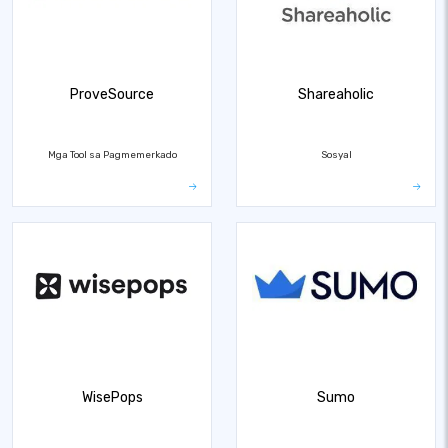
ProveSource
Shareaholic
Mga Tool sa Pagmemerkado
Sosyal
WisePops
Sumo