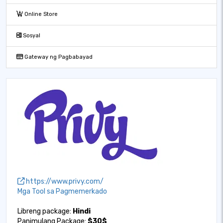
Online Store
Sosyal
Gateway ng Pagbabayad
https://www.privy.com/
Mga Tool sa Pagmemerkado
Libreng package:
Hindi
Panimulang Package:
$30$