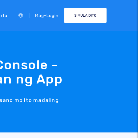
|
rta
Mag-Login
SIMULA DITO
Console -
an ng App
paano mo ito madaling