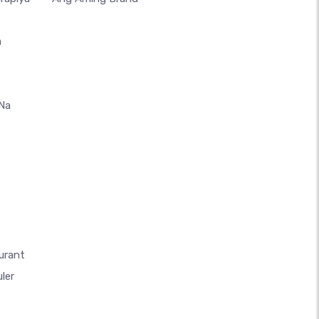
a
 Na
urant
ler