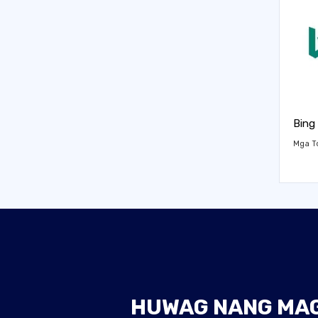
Bing
Mga T
HUWAG NANG MAGH