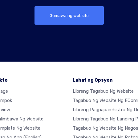
Gumawa ng website
kto
Lahat ng Opsyon
age
Libreng Tagabuo Ng Website
ampok
Tagabuo Ng Website Ng ECom
eview
Libreng Pagpaparehistro Ng 
limbawa Ng Website
Libreng Tagabuo Ng Landing 
mplate Ng Website
Tagabuo Ng Website Ng Nego
han Ng App
(English)
Tagabuo Ng Website Ng Potog