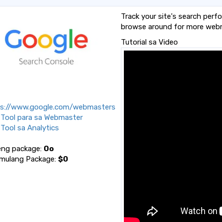
Track your site's search per
browse around for more webm
Tutorial sa Video
ps://www.google.com/webmasters
Tool para sa Webmaster
Tool sa Analytics
eng package:
Oo
mulang Package:
$0