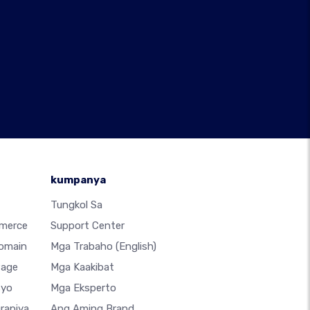
kumpanya
Tungkol Sa
merce
Support Center
Domain
Mga Trabaho
(English)
Page
Mga Kaakibat
syo
Mga Eksperto
rapiya
Ang Aming Brand