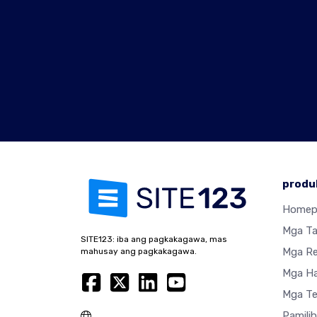
produ
Homep
Mga T
SITE123: iba ang pagkakagawa, mas
Mga R
mahusay ang pagkakagawa.
Mga Ha
Mga Te
Pamili