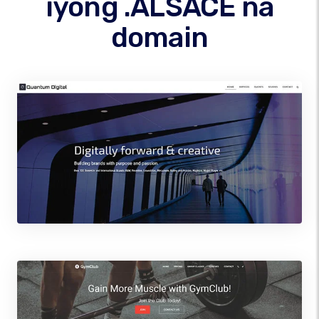
iyong .ALSACE na
domain