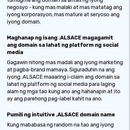
tumugma ang domain sa antas ng iyong
negosyo - kung mas malaki at mas matatag ang
iyong korporasyon, mas mature at seryoso ang
iyong domain.
Maghanap ng isang .ALSACE magagamit
ang domain sa lahat ng platform ng social
media
Gagawin nitong mas madali ang iyong marketing
at pagba-brand mamaya. Siguraduhin na ang
iyong .ALSACE maaaring i-claim ang domain sa
lahat ng platform ng social media para laging
alam ng mga tao kung ano ang hahanapin at ito
ay ang parehong pag-label kahit na ano.
Pumili ng intuitive .ALSACE domain name
Kung mababasa ng random na tao ang iyong