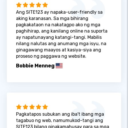
Ang SITE123 ay napaka-user-friendly sa
aking karanasan. Sa mga bihirang
pagkakataon na nakatagpo ako ng mga
paghihirap, ang kanilang online na suporta
ay napatunayang katangi-tangi. Mabilis
nilang nalutas ang anumang mga isyu, na
ginagawang maayos at kasiya-siya ang
proseso ng paggawa ng website.
Bobbie Menneg
Pagkatapos subukan ang iba't ibang mga
tagabuo ng web, namumukod-tangi ang
SITE123 bilang pinakamahusay para sa mga