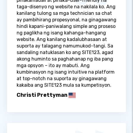
pinakamadali at pinaka-user-friendly na
taga-disenyo ng website na nakilala ko. Ang
kanilang tulong sa mga technician sa chat
ay pambihirang propesyonal, na ginagawang
hindi kapani-paniwalang simple ang proseso
ng paglikha ng isang kahanga-hangang
website. Ang kanilang kadalubhasaan at
suporta ay talagang namumukod-tangi. Sa
sandaling natuklasan ko ang SITE123, agad
akong huminto sa paghahanap ng iba pang
mga opsyon – ito ay mabuti. Ang
kumbinasyon ng isang intuitive na platform
at top-notch na suporta ay ginagawang
kakaiba ang SITE123 mula sa kumpetisyon.
Christi Prettyman