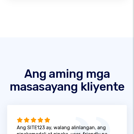
Ang aming mga
masasayang kliyente
Ang SITE123 ay, walang alinlangan, ang