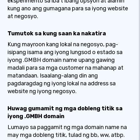
eksperimento sa iba't ibang opsyon at alamin
kung ano ang gumagana para sa iyong website
at negosyo.
Tumutok sa kung saan ka nakatira
Kung mayroon kang lokal na negosyo, pag-
isipang isama ang iyong lungsod o estado sa
iyong .GMBH domain name upang gawing
madali para sa mga customer na mahanap at
matandaan. Isaalang-alang din ang
pagdaragdag ng iyong lokal na address sa
website ng iyong negosyo.
Huwag gumamit ng mga dobleng titik sa
iyong .GMBH domain
Lumayo sa paggamit ng mga domain name na
may mga dobleng titik, tulad ng bb, ww, atbp.