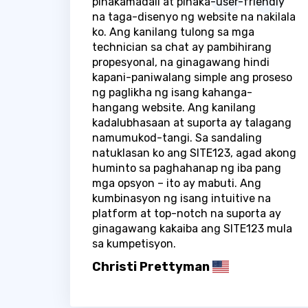
pinakamadali at pinaka-user-friendly
na taga-disenyo ng website na nakilala
ko. Ang kanilang tulong sa mga
technician sa chat ay pambihirang
propesyonal, na ginagawang hindi
kapani-paniwalang simple ang proseso
ng paglikha ng isang kahanga-
hangang website. Ang kanilang
kadalubhasaan at suporta ay talagang
namumukod-tangi. Sa sandaling
natuklasan ko ang SITE123, agad akong
huminto sa paghahanap ng iba pang
mga opsyon – ito ay mabuti. Ang
kumbinasyon ng isang intuitive na
platform at top-notch na suporta ay
ginagawang kakaiba ang SITE123 mula
sa kumpetisyon.
Christi Prettyman