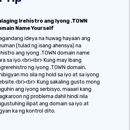
alaging Irehistro ang Iyong .TOWN
omain Name Yourself
agandang ideya na huwag hayaan ang
numan (tulad ng isang ahensya) na
ehistro ang iyong .TOWN domain name
ra sa iyo.<br><br> Kung may ibang
grerehistro ng iyong .TOWN domain,
nibigyan mo sila ng hold sa iyo at sa iyong
bsite.<br><br> Kung sakaling gusto mong
guhin ang iyong serbisyo, maaari kang
gkaroon ng problema dahil hindi nila
gustuhing ilipat ang domain sa iyo at
gyan ka ng kontrol dito.