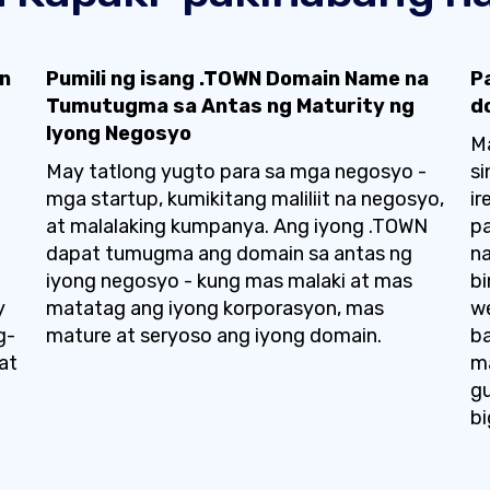
in
Pumili ng isang .TOWN Domain Name na
P
Tumutugma sa Antas ng Maturity ng
d
Iyong Negosyo
M
May tatlong yugto para sa mga negosyo -
si
mga startup, kumikitang maliliit na negosyo,
ir
at malalaking kumpanya. Ang iyong .TOWN
pa
dapat tumugma ang domain sa antas ng
na
iyong negosyo - kung mas malaki at mas
bi
y
matatag ang iyong korporasyon, mas
we
g-
mature at seryoso ang iyong domain.
ba
at
ma
gu
bi