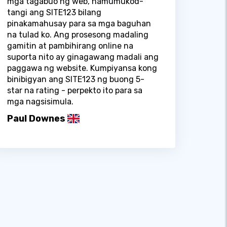
mga tagabuo ng web, namumukod-
tangi ang SITE123 bilang
pinakamahusay para sa mga baguhan
na tulad ko. Ang prosesong madaling
gamitin at pambihirang online na
suporta nito ay ginagawang madali ang
paggawa ng website. Kumpiyansa kong
binibigyan ang SITE123 ng buong 5-
star na rating - perpekto ito para sa
mga nagsisimula.
Paul Downes