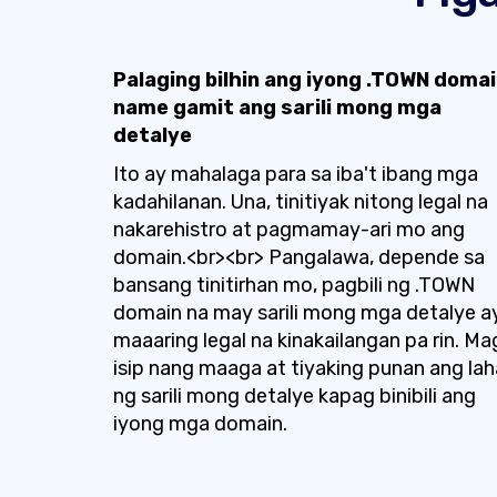
Palaging bilhin ang iyong .TOWN doma
name gamit ang sarili mong mga
detalye
Ito ay mahalaga para sa iba't ibang mga
kadahilanan. Una, tinitiyak nitong legal na
nakarehistro at pagmamay-ari mo ang
domain.<br><br> Pangalawa, depende sa
bansang tinitirhan mo, pagbili ng .TOWN
domain na may sarili mong mga detalye a
maaaring legal na kinakailangan pa rin. Ma
isip nang maaga at tiyaking punan ang lah
ng sarili mong detalye kapag binibili ang
iyong mga domain.