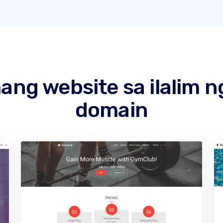
g website sa ilalim n
domain