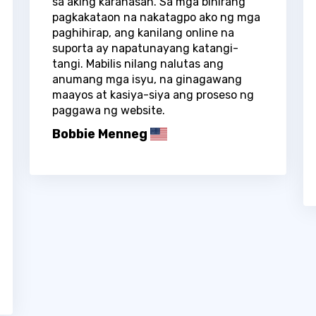
sa aking karanasan. Sa mga bihirang
pagkakataon na nakatagpo ako ng mga
paghihirap, ang kanilang online na
suporta ay napatunayang katangi-
tangi. Mabilis nilang nalutas ang
anumang mga isyu, na ginagawang
maayos at kasiya-siya ang proseso ng
paggawa ng website.
Bobbie Menneg