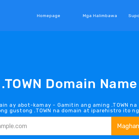
Homepage
Mga Halimbawa
Supo
.TOWN Domain Name
ain ay abot-kamay - Gamitin ang aming .TOWN na 
ong gustong .TOWN na domain at iparehistro ito n
Maghan