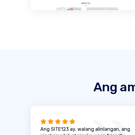
Ang am
Ang SITE123 ay, walang alinlangan, ang