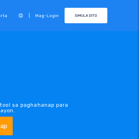
|
rta
Mag-Login
SIMULA DITO
tool sa paghahanap para
gayon.
ap