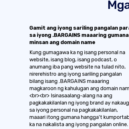
Mga
Gamit ang iyong sariling pangalan par
sa iyong .BARGAINS maaaring gumana
minsan ang domain name
Kung gumagawa ka ng isang personal na
website, isang blog, isang podcast, o
anumang iba pang website na tulad nito,
nirerehistro ang iyong sariling pangalan
bilang isang .BARGAINS maaaring
magkaroon ng kahulugan ang domain nam
<br><br> Isinasaalang-alang na ang
pagkakakilanlan ng iyong brand ay nakau
sa iyong personal na pagkakakilanlan,
maaari itong gumana hangga't kumportab
ka na nakalista ang iyong pangalan online.