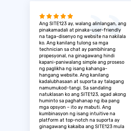
Ang SITE123 ay, walang alinlangan, ang
pinakamadali at pinaka-user-friendly
na taga-disenyo ng website na nakilala
ko. Ang kanilang tulong sa mga
technician sa chat ay pambihirang
propesyonal, na ginagawang hindi
kapani-paniwalang simple ang proseso
ng paglikha ng isang kahanga-
hangang website. Ang kanilang
kadalubhasaan at suporta ay talagang
namumukod-tangi. Sa sandaling
natuklasan ko ang SITE123, agad akong
huminto sa paghahanap ng iba pang
mga opsyon – ito ay mabuti. Ang
kumbinasyon ng isang intuitive na
platform at top-notch na suporta ay
ginagawang kakaiba ang SITE123 mula