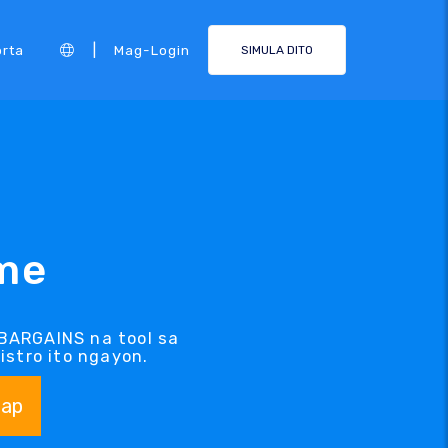
|
rta
Mag-Login
SIMULA DITO
me
BARGAINS na tool sa
stro ito ngayon.
ap