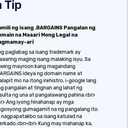
 Tip
umili ng isang .BARGAINS Pangalan ng
omain na Maaari Mong Legal na
agmamay-ari
g paglabag sa isang trademark ay
aaring maging isang malaking isyu. Sa
uwing mayroon kang magandang
BARGAINS ideya ng domain name at
lapit mo na itong irehistro, i-google lang
g pangalan at tingnan ang lahat ng
sulta ng una at pangalawang pahina.<br>
r> Ang iyong hinahanap ay mga
egosyong gumagamit na ng pangalang ito
 nagpapatakbo sa isang katulad na
erkado.<br><br> Kung may mahanap ka,