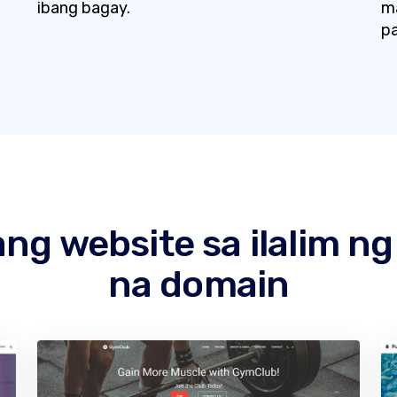
ibang bagay.
ma
p
g website sa ilalim ng
na domain