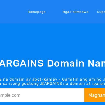
Homepage
Mga Halimbawa
Supo
BARGAINS Domain Na
S na domain ay abot-kamay - Gamitin ang aming .
 sa iyong gustong .BARGAINS na domain at iparehi
Maghan