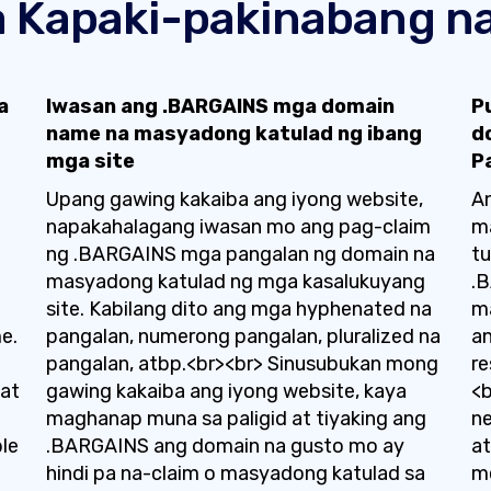
 Kapaki-pakinabang na
a
Iwasan ang .BARGAINS mga domain
P
name na masyadong katulad ng ibang
d
mga site
P
Upang gawing kakaiba ang iyong website,
An
napakahalagang iwasan mo ang pag-claim
ma
ng .BARGAINS mga pangalan ng domain na
t
masyadong katulad ng mga kasalukuyang
.
site. Kabilang dito ang mga hyphenated na
ma
e.
pangalan, numerong pangalan, pluralized na
an
pangalan, atbp.<br><br> Sinusubukan mong
re
gat
gawing kakaiba ang iyong website, kaya
<b
maghanap muna sa paligid at tiyaking ang
n
le
.BARGAINS ang domain na gusto mo ay
at
hindi pa na-claim o masyadong katulad sa
m