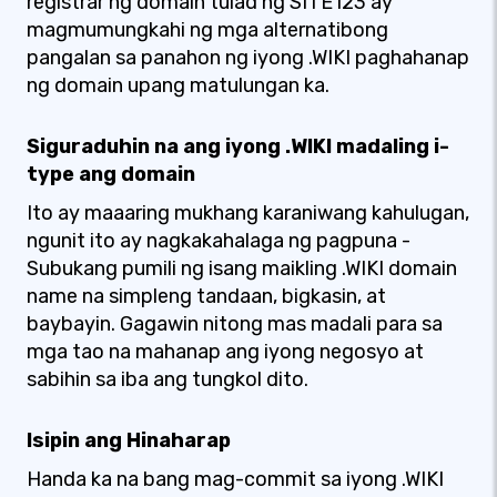
registrar ng domain tulad ng SITE123 ay
magmumungkahi ng mga alternatibong
pangalan sa panahon ng iyong .WIKI paghahanap
ng domain upang matulungan ka.
Siguraduhin na ang iyong .WIKI madaling i-
type ang domain
Ito ay maaaring mukhang karaniwang kahulugan,
ngunit ito ay nagkakahalaga ng pagpuna -
Subukang pumili ng isang maikling .WIKI domain
name na simpleng tandaan, bigkasin, at
baybayin. Gagawin nitong mas madali para sa
mga tao na mahanap ang iyong negosyo at
sabihin sa iba ang tungkol dito.
Isipin ang Hinaharap
Handa ka na bang mag-commit sa iyong .WIKI