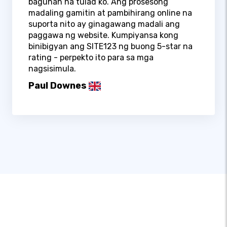
baguhan na tulad ko. Ang prosesong
madaling gamitin at pambihirang online na
suporta nito ay ginagawang madali ang
paggawa ng website. Kumpiyansa kong
binibigyan ang SITE123 ng buong 5-star na
rating - perpekto ito para sa mga
nagsisimula.
Paul Downes