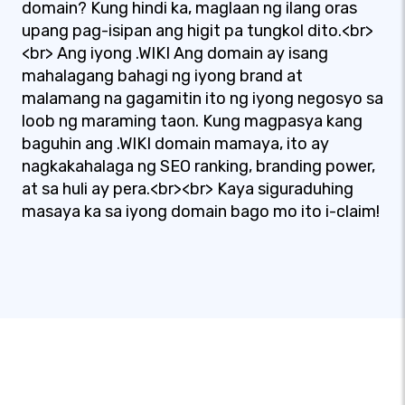
domain? Kung hindi ka, maglaan ng ilang oras
upang pag-isipan ang higit pa tungkol dito.<br>
<br> Ang iyong .WIKI Ang domain ay isang
mahalagang bahagi ng iyong brand at
malamang na gagamitin ito ng iyong negosyo sa
loob ng maraming taon. Kung magpasya kang
baguhin ang .WIKI domain mamaya, ito ay
nagkakahalaga ng SEO ranking, branding power,
at sa huli ay pera.<br><br> Kaya siguraduhing
masaya ka sa iyong domain bago mo ito i-claim!