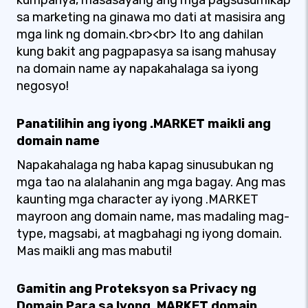
kumpanya, masasayang ang mga pagsusumikap
sa marketing na ginawa mo dati at masisira ang
mga link ng domain.<br><br> Ito ang dahilan
kung bakit ang pagpapasya sa isang mahusay
na domain name ay napakahalaga sa iyong
negosyo!
Panatilihin ang iyong .MARKET maikli ang
domain name
Napakahalaga ng haba kapag sinusubukan ng
mga tao na alalahanin ang mga bagay. Ang mas
kaunting mga character ay iyong .MARKET
mayroon ang domain name, mas madaling mag-
type, magsabi, at magbahagi ng iyong domain.
Mas maikli ang mas mabuti!
Gamitin ang Proteksyon sa Privacy ng
Domain Para sa Iyong .MARKET domain