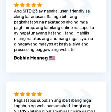
Ang SITE123 ay napaka-user-friendly sa
aking karanasan. Sa mga bihirang
pagkakataon na nakatagpo ako ng mga
paghihirap, ang kanilang online na suporta
ay napatunayang katangi-tangi. Mabilis
nilang nalutas ang anumang mga isyu, na
ginagawang maayos at kasiya-siya ang
proseso ng paggawa ng website.
Bobbie Menneg
Pagkatapos subukan ang iba't ibang mga
tagabuo ng web, namumukod-tangi ang
SITE123 bilang pinakamahusay para sa mga