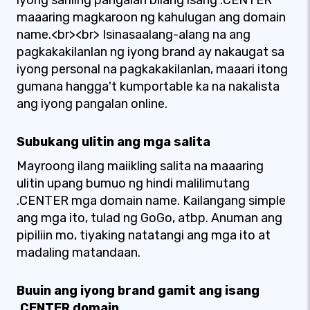
iyong sariling pangalan bilang isang .CENTER
maaaring magkaroon ng kahulugan ang domain
name.<br><br> Isinasaalang-alang na ang
pagkakakilanlan ng iyong brand ay nakaugat sa
iyong personal na pagkakakilanlan, maaari itong
gumana hangga't kumportable ka na nakalista
ang iyong pangalan online.
Subukang ulitin ang mga salita
Mayroong ilang maiikling salita na maaaring
ulitin upang bumuo ng hindi malilimutang
.CENTER mga domain name. Kailangang simple
ang mga ito, tulad ng GoGo, atbp. Anuman ang
pipiliin mo, tiyaking natatangi ang mga ito at
madaling matandaan.
Buuin ang iyong brand gamit ang isang
.CENTER domain