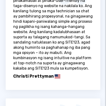
pinakamadali at pinaka-user-friendly na
taga-disenyo ng website na nakilala ko. Ang
kanilang tulong sa mga technician sa chat
ay pambihirang propesyonal, na ginagawang
hindi kapani-paniwalang simple ang proseso
ng paglikha ng isang kahanga-hangang
website. Ang kanilang kadalubhasaan at
suporta ay talagang namumukod-tangi. Sa
sandaling natuklasan ko ang SITE123, agad
akong huminto sa paghahanap ng iba pang
mga opsyon – ito ay mabuti. Ang
kumbinasyon ng isang intuitive na platform
at top-notch na suporta ay ginagawang
kakaiba ang SITE123 mula sa kumpetisyon.
Christi Prettyman