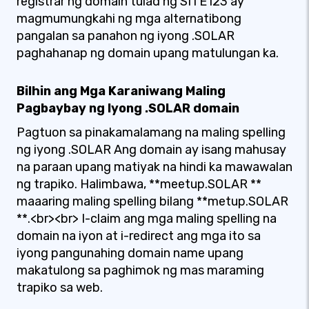
registrar ng domain tulad ng SITE123 ay
magmumungkahi ng mga alternatibong
pangalan sa panahon ng iyong .SOLAR
paghahanap ng domain upang matulungan ka.
Bilhin ang Mga Karaniwang Maling
Pagbaybay ng Iyong .SOLAR domain
Pagtuon sa pinakamalamang na maling spelling
ng iyong .SOLAR Ang domain ay isang mahusay
na paraan upang matiyak na hindi ka mawawalan
ng trapiko. Halimbawa, **meetup.SOLAR **
maaaring maling spelling bilang **metup.SOLAR
**.<br><br> I-claim ang mga maling spelling na
domain na iyon at i-redirect ang mga ito sa
iyong pangunahing domain name upang
makatulong sa paghimok ng mas maraming
trapiko sa web.