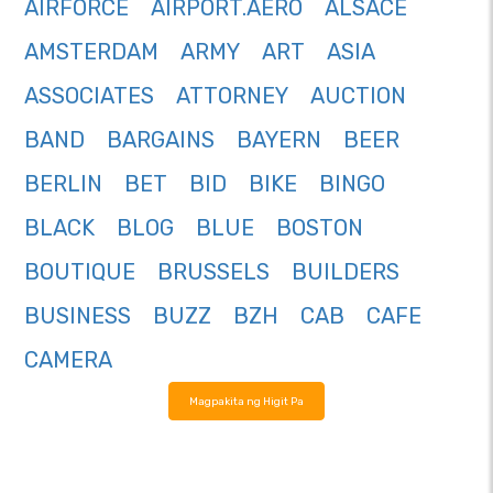
AIRFORCE
AIRPORT.AERO
ALSACE
AMSTERDAM
ARMY
ART
ASIA
ASSOCIATES
ATTORNEY
AUCTION
BAND
BARGAINS
BAYERN
BEER
BERLIN
BET
BID
BIKE
BINGO
BLACK
BLOG
BLUE
BOSTON
BOUTIQUE
BRUSSELS
BUILDERS
BUSINESS
BUZZ
BZH
CAB
CAFE
CAMERA
Magpakita ng Higit Pa