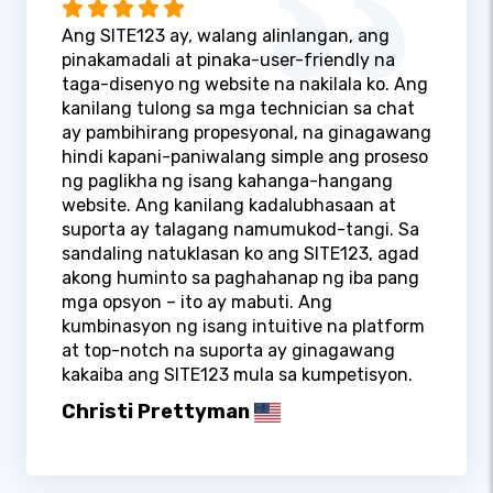
Ang SITE123 ay, walang alinlangan, ang
pinakamadali at pinaka-user-friendly na
taga-disenyo ng website na nakilala ko. Ang
kanilang tulong sa mga technician sa chat
ay pambihirang propesyonal, na ginagawang
hindi kapani-paniwalang simple ang proseso
ng paglikha ng isang kahanga-hangang
website. Ang kanilang kadalubhasaan at
suporta ay talagang namumukod-tangi. Sa
sandaling natuklasan ko ang SITE123, agad
akong huminto sa paghahanap ng iba pang
mga opsyon – ito ay mabuti. Ang
kumbinasyon ng isang intuitive na platform
at top-notch na suporta ay ginagawang
kakaiba ang SITE123 mula sa kumpetisyon.
Christi Prettyman