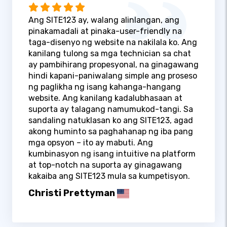
Ang SITE123 ay, walang alinlangan, ang
pinakamadali at pinaka-user-friendly na
taga-disenyo ng website na nakilala ko. Ang
kanilang tulong sa mga technician sa chat
ay pambihirang propesyonal, na ginagawang
hindi kapani-paniwalang simple ang proseso
ng paglikha ng isang kahanga-hangang
website. Ang kanilang kadalubhasaan at
suporta ay talagang namumukod-tangi. Sa
sandaling natuklasan ko ang SITE123, agad
akong huminto sa paghahanap ng iba pang
mga opsyon – ito ay mabuti. Ang
kumbinasyon ng isang intuitive na platform
at top-notch na suporta ay ginagawang
kakaiba ang SITE123 mula sa kumpetisyon.
Christi Prettyman