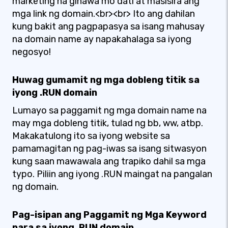
marketing na ginawa mo dati at masisira ang
mga link ng domain.<br><br> Ito ang dahilan
kung bakit ang pagpapasya sa isang mahusay
na domain name ay napakahalaga sa iyong
negosyo!
Huwag gumamit ng mga dobleng titik sa
iyong .RUN domain
Lumayo sa paggamit ng mga domain name na
may mga dobleng titik, tulad ng bb, ww, atbp.
Makakatulong ito sa iyong website sa
pamamagitan ng pag-iwas sa isang sitwasyon
kung saan mawawala ang trapiko dahil sa mga
typo. Piliin ang iyong .RUN maingat na pangalan
ng domain.
Pag-isipan ang Paggamit ng Mga Keyword
para sa iyong .RUN domain