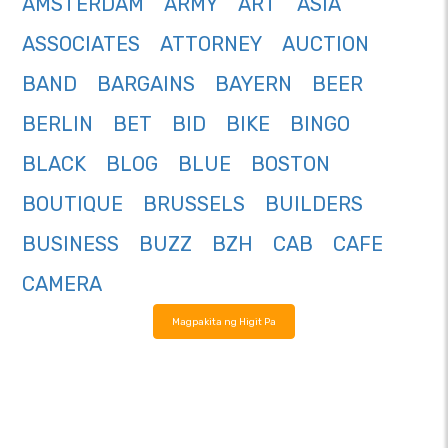
AMSTERDAM
ARMY
ART
ASIA
ASSOCIATES
ATTORNEY
AUCTION
BAND
BARGAINS
BAYERN
BEER
BERLIN
BET
BID
BIKE
BINGO
BLACK
BLOG
BLUE
BOSTON
BOUTIQUE
BRUSSELS
BUILDERS
BUSINESS
BUZZ
BZH
CAB
CAFE
CAMERA
Magpakita ng Higit Pa