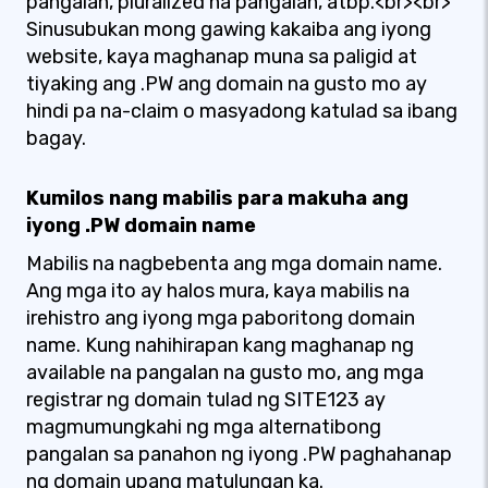
pangalan, pluralized na pangalan, atbp.<br><br>
Sinusubukan mong gawing kakaiba ang iyong
website, kaya maghanap muna sa paligid at
tiyaking ang .PW ang domain na gusto mo ay
hindi pa na-claim o masyadong katulad sa ibang
bagay.
Kumilos nang mabilis para makuha ang
iyong .PW domain name
Mabilis na nagbebenta ang mga domain name.
Ang mga ito ay halos mura, kaya mabilis na
irehistro ang iyong mga paboritong domain
name. Kung nahihirapan kang maghanap ng
available na pangalan na gusto mo, ang mga
registrar ng domain tulad ng SITE123 ay
magmumungkahi ng mga alternatibong
pangalan sa panahon ng iyong .PW paghahanap
ng domain upang matulungan ka.