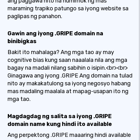
ang paggawa nito na humimok ng mas
maraming trapiko patungo sa iyong website sa
paglipas ng panahon.
Gawin ang iyong .GRIPE domain na
binibigkas
Bakit ito mahalaga? Ang mga tao ay may
cognitive bias kung saan naaalala nila ang mga
bagay na madali nilang sabihin o isipin.<br><br>
Ginagawa ang iyong .GRIPE Ang domain na tulad
nito ay makakatulong sa iyong negosyo habang
mas madaling maalala at mapag-usapan ito ng
mga tao.
Magdagdag ng salita sa iyong .GRIPE
domain name kung hindi ito available
Ang perpektong .GRIPE maaaring hindi available