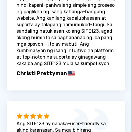
hindi kapani-paniwalang simple ang proseso
ng paglikha ng isang kahanga-hangang
website. Ang kanilang kadalubhasaan at
suporta ay talagang namumukod-tangi. Sa
sandaling natuklasan ko ang SITE123, agad
akong huminto sa paghahanap ng iba pang
mga opsyon – ito ay mabuti. Ang
kumbinasyon ng isang intuitive na platform
at top-notch na suporta ay ginagawang
kakaiba ang SITE123 mula sa kumpetisyon.
Christi Prettyman
Ang SITE123 ay napaka-user-friendly sa
aking karanasan. Sa mga bihirang