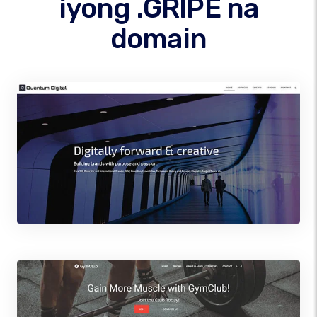
iyong .GRIPE na
domain