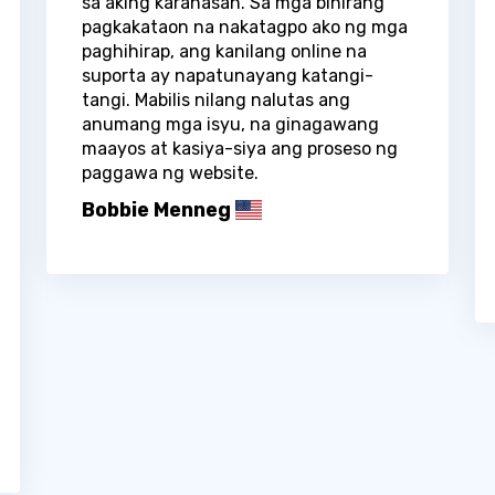
sa aking karanasan. Sa mga bihirang
pagkakataon na nakatagpo ako ng mga
paghihirap, ang kanilang online na
suporta ay napatunayang katangi-
tangi. Mabilis nilang nalutas ang
anumang mga isyu, na ginagawang
maayos at kasiya-siya ang proseso ng
paggawa ng website.
Bobbie Menneg