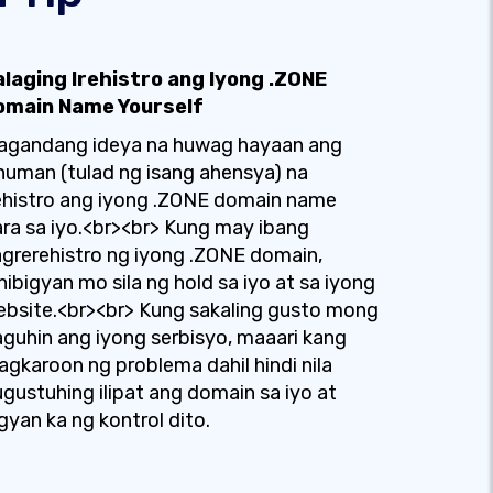
alaging Irehistro ang Iyong .ZONE
omain Name Yourself
agandang ideya na huwag hayaan ang
numan (tulad ng isang ahensya) na
ehistro ang iyong .ZONE domain name
ra sa iyo.<br><br> Kung may ibang
grerehistro ng iyong .ZONE domain,
nibigyan mo sila ng hold sa iyo at sa iyong
bsite.<br><br> Kung sakaling gusto mong
guhin ang iyong serbisyo, maaari kang
gkaroon ng problema dahil hindi nila
gustuhing ilipat ang domain sa iyo at
gyan ka ng kontrol dito.