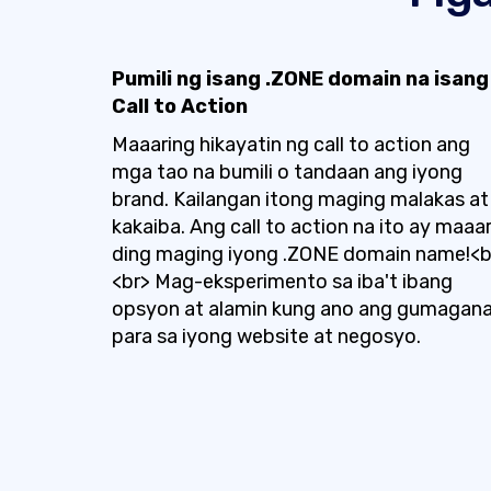
Pumili ng isang .ZONE domain na isang
Call to Action
Maaaring hikayatin ng call to action ang
mga tao na bumili o tandaan ang iyong
brand. Kailangan itong maging malakas at
kakaiba. Ang call to action na ito ay maaar
ding maging iyong .ZONE domain name!<b
<br> Mag-eksperimento sa iba't ibang
opsyon at alamin kung ano ang gumagan
para sa iyong website at negosyo.