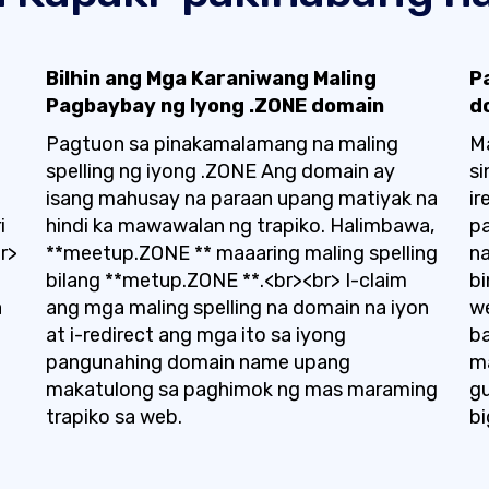
Bilhin ang Mga Karaniwang Maling
P
Pagbaybay ng Iyong .ZONE domain
d
Pagtuon sa pinakamalamang na maling
M
spelling ng iyong .ZONE Ang domain ay
si
isang mahusay na paraan upang matiyak na
ir
i
hindi ka mawawalan ng trapiko. Halimbawa,
pa
r>
**meetup.ZONE ** maaaring maling spelling
na
bilang **metup.ZONE **.<br><br> I-claim
bi
a
ang mga maling spelling na domain na iyon
we
at i-redirect ang mga ito sa iyong
ba
pangunahing domain name upang
ma
makatulong sa paghimok ng mas maraming
gu
trapiko sa web.
bi