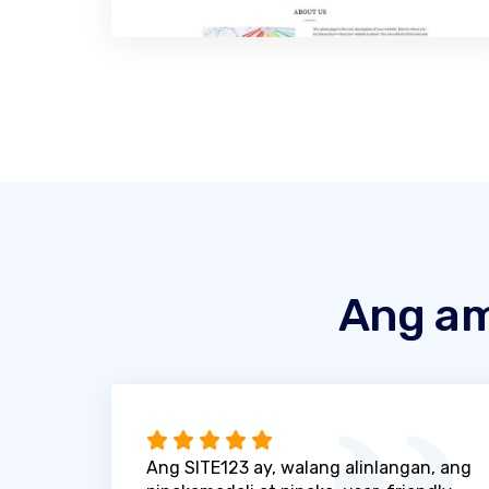
Ang am
Ang SITE123 ay, walang alinlangan, ang