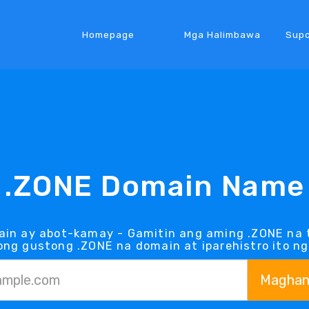
Homepage
Mga Halimbawa
Supo
.ZONE Domain Name
ain ay abot-kamay - Gamitin ang aming .ZONE na 
ong gustong .ZONE na domain at iparehistro ito n
Maghan