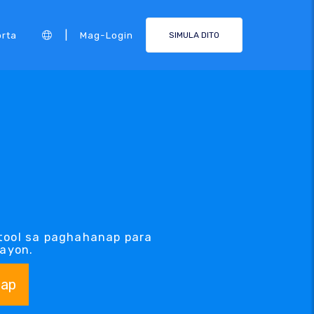
|
rta
Mag-Login
SIMULA DITO
tool sa paghahanap para
gayon.
ap