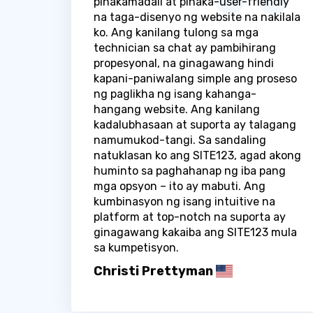
pinakamadali at pinaka-user-friendly
na taga-disenyo ng website na nakilala
ko. Ang kanilang tulong sa mga
technician sa chat ay pambihirang
propesyonal, na ginagawang hindi
kapani-paniwalang simple ang proseso
ng paglikha ng isang kahanga-
hangang website. Ang kanilang
kadalubhasaan at suporta ay talagang
namumukod-tangi. Sa sandaling
natuklasan ko ang SITE123, agad akong
huminto sa paghahanap ng iba pang
mga opsyon – ito ay mabuti. Ang
kumbinasyon ng isang intuitive na
platform at top-notch na suporta ay
ginagawang kakaiba ang SITE123 mula
sa kumpetisyon.
Christi Prettyman