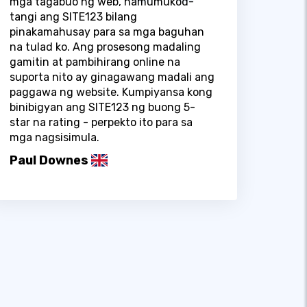
mga tagabuo ng web, namumukod-
tangi ang SITE123 bilang
pinakamahusay para sa mga baguhan
na tulad ko. Ang prosesong madaling
gamitin at pambihirang online na
suporta nito ay ginagawang madali ang
paggawa ng website. Kumpiyansa kong
binibigyan ang SITE123 ng buong 5-
star na rating - perpekto ito para sa
mga nagsisimula.
Paul Downes