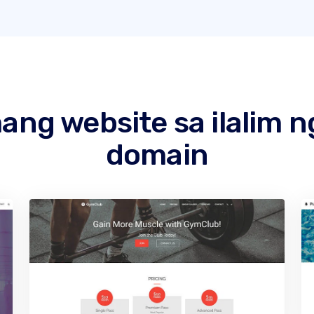
g website sa ilalim n
domain