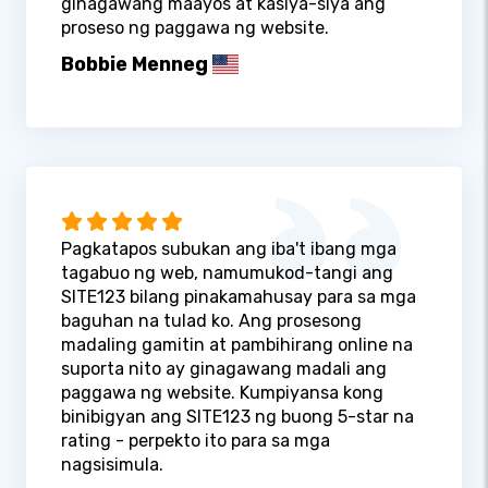
ginagawang maayos at kasiya-siya ang
proseso ng paggawa ng website.
Bobbie Menneg
Pagkatapos subukan ang iba't ibang mga
tagabuo ng web, namumukod-tangi ang
SITE123 bilang pinakamahusay para sa mga
baguhan na tulad ko. Ang prosesong
madaling gamitin at pambihirang online na
suporta nito ay ginagawang madali ang
paggawa ng website. Kumpiyansa kong
binibigyan ang SITE123 ng buong 5-star na
rating - perpekto ito para sa mga
nagsisimula.