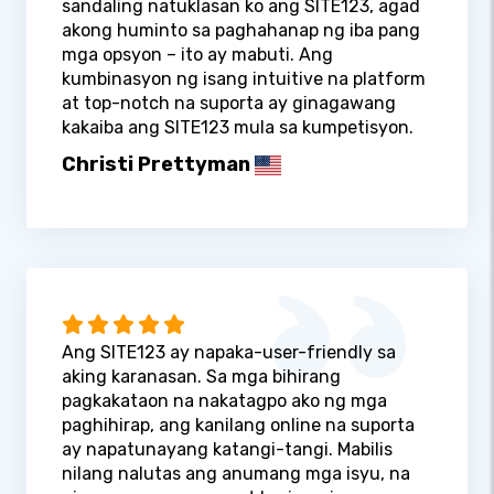
sandaling natuklasan ko ang SITE123, agad
akong huminto sa paghahanap ng iba pang
mga opsyon – ito ay mabuti. Ang
kumbinasyon ng isang intuitive na platform
at top-notch na suporta ay ginagawang
kakaiba ang SITE123 mula sa kumpetisyon.
Christi Prettyman
Ang SITE123 ay napaka-user-friendly sa
aking karanasan. Sa mga bihirang
pagkakataon na nakatagpo ako ng mga
paghihirap, ang kanilang online na suporta
ay napatunayang katangi-tangi. Mabilis
nilang nalutas ang anumang mga isyu, na