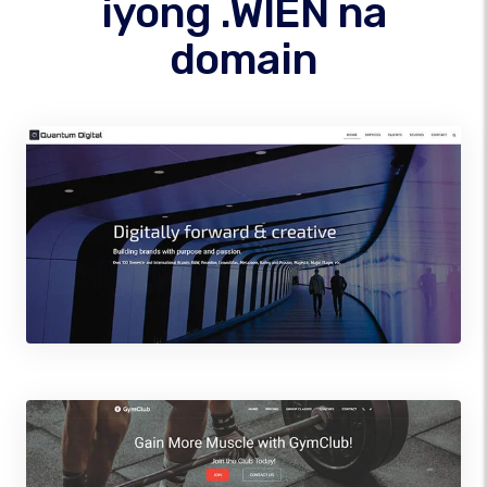
iyong .WIEN na
domain