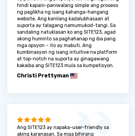
hindi kapani-paniwalang simple ang proseso
ng paglikha ng isang kahanga-hangang
website. Ang kanilang kadalubhasaan at
suporta ay talagang namumukod-tangi. Sa
sandaling natuklasan ko ang SITE123, agad
akong huminto sa paghahanap ng iba pang
mga opsyon – ito ay mabuti. Ang
kumbinasyon ng isang intuitive na platform
at top-notch na suporta ay ginagawang
kakaiba ang SITE123 mula sa kumpetisyon.
Christi Prettyman
Ang SITE123 ay napaka-user-friendly sa
aking karanasan. Sa mga bihirang