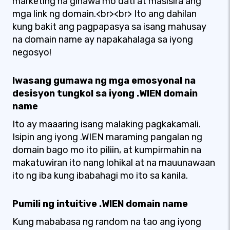
marketing na ginawa mo dati at masisira ang
mga link ng domain.<br><br> Ito ang dahilan
kung bakit ang pagpapasya sa isang mahusay
na domain name ay napakahalaga sa iyong
negosyo!
Iwasang gumawa ng mga emosyonal na
desisyon tungkol sa iyong .WIEN domain
name
Ito ay maaaring isang malaking pagkakamali.
Isipin ang iyong .WIEN maraming pangalan ng
domain bago mo ito piliin, at kumpirmahin na
makatuwiran ito nang lohikal at na mauunawaan
ito ng iba kung ibabahagi mo ito sa kanila.
Pumili ng intuitive .WIEN domain name
Kung mababasa ng random na tao ang iyong