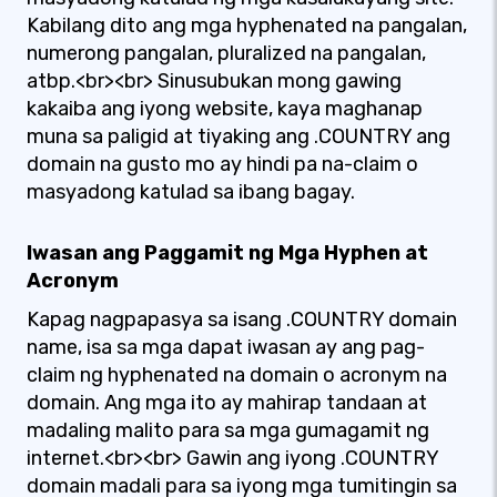
Kabilang dito ang mga hyphenated na pangalan,
numerong pangalan, pluralized na pangalan,
atbp.<br><br> Sinusubukan mong gawing
kakaiba ang iyong website, kaya maghanap
muna sa paligid at tiyaking ang .COUNTRY ang
domain na gusto mo ay hindi pa na-claim o
masyadong katulad sa ibang bagay.
Iwasan ang Paggamit ng Mga Hyphen at
Acronym
Kapag nagpapasya sa isang .COUNTRY domain
name, isa sa mga dapat iwasan ay ang pag-
claim ng hyphenated na domain o acronym na
domain. Ang mga ito ay mahirap tandaan at
madaling malito para sa mga gumagamit ng
internet.<br><br> Gawin ang iyong .COUNTRY
domain madali para sa iyong mga tumitingin sa