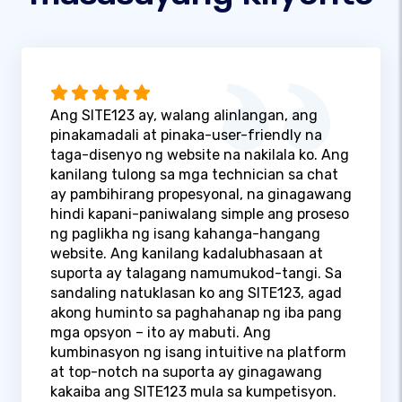
Ang SITE123 ay, walang alinlangan, ang
pinakamadali at pinaka-user-friendly na
taga-disenyo ng website na nakilala ko. Ang
kanilang tulong sa mga technician sa chat
ay pambihirang propesyonal, na ginagawang
hindi kapani-paniwalang simple ang proseso
ng paglikha ng isang kahanga-hangang
website. Ang kanilang kadalubhasaan at
suporta ay talagang namumukod-tangi. Sa
sandaling natuklasan ko ang SITE123, agad
akong huminto sa paghahanap ng iba pang
mga opsyon – ito ay mabuti. Ang
kumbinasyon ng isang intuitive na platform
at top-notch na suporta ay ginagawang
kakaiba ang SITE123 mula sa kumpetisyon.