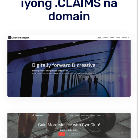
iyong .CLAIMS na
domain