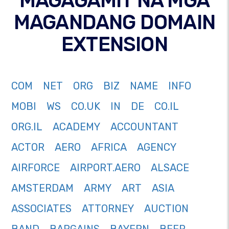
MAGAGAMIT NA MGA
MAGANDANG DOMAIN
EXTENSION
COM
NET
ORG
BIZ
NAME
INFO
MOBI
WS
CO.UK
IN
DE
CO.IL
ORG.IL
ACADEMY
ACCOUNTANT
ACTOR
AERO
AFRICA
AGENCY
AIRFORCE
AIRPORT.AERO
ALSACE
AMSTERDAM
ARMY
ART
ASIA
ASSOCIATES
ATTORNEY
AUCTION