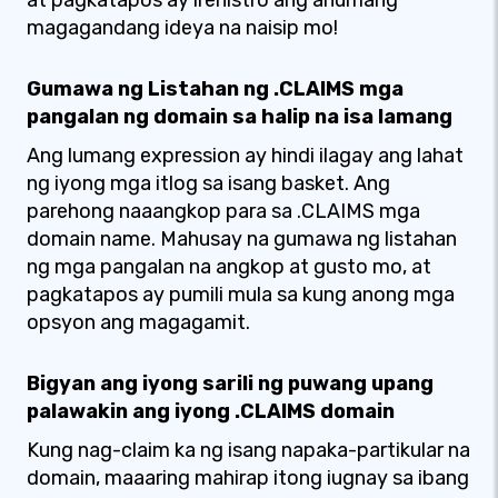
at pagkatapos ay irehistro ang anumang
magagandang ideya na naisip mo!
Gumawa ng Listahan ng .CLAIMS mga
pangalan ng domain sa halip na isa lamang
Ang lumang expression ay hindi ilagay ang lahat
ng iyong mga itlog sa isang basket. Ang
parehong naaangkop para sa .CLAIMS mga
domain name. Mahusay na gumawa ng listahan
ng mga pangalan na angkop at gusto mo, at
pagkatapos ay pumili mula sa kung anong mga
opsyon ang magagamit.
Bigyan ang iyong sarili ng puwang upang
palawakin ang iyong .CLAIMS domain
Kung nag-claim ka ng isang napaka-partikular na
domain, maaaring mahirap itong iugnay sa ibang