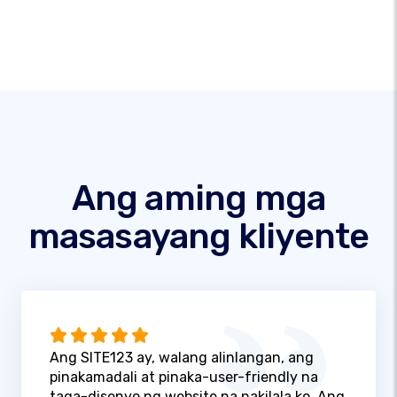
Ang aming mga
masasayang kliyente
Ang SITE123 ay, walang alinlangan, ang
pinakamadali at pinaka-user-friendly na
taga-disenyo ng website na nakilala ko. Ang