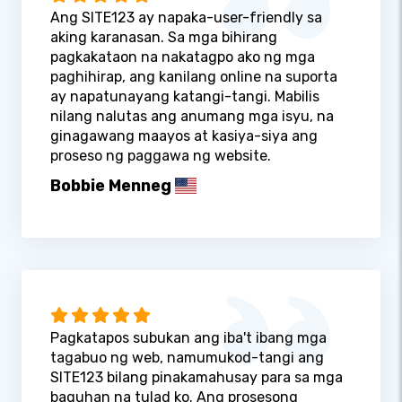
Ang SITE123 ay napaka-user-friendly sa
aking karanasan. Sa mga bihirang
pagkakataon na nakatagpo ako ng mga
paghihirap, ang kanilang online na suporta
ay napatunayang katangi-tangi. Mabilis
nilang nalutas ang anumang mga isyu, na
ginagawang maayos at kasiya-siya ang
proseso ng paggawa ng website.
Bobbie Menneg
Pagkatapos subukan ang iba't ibang mga
tagabuo ng web, namumukod-tangi ang
SITE123 bilang pinakamahusay para sa mga
baguhan na tulad ko. Ang prosesong