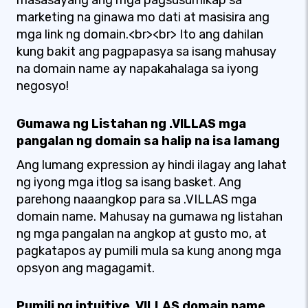
masasayang ang mga pagsusumikap sa
marketing na ginawa mo dati at masisira ang
mga link ng domain.<br><br> Ito ang dahilan
kung bakit ang pagpapasya sa isang mahusay
na domain name ay napakahalaga sa iyong
negosyo!
Gumawa ng Listahan ng .VILLAS mga
pangalan ng domain sa halip na isa lamang
Ang lumang expression ay hindi ilagay ang lahat
ng iyong mga itlog sa isang basket. Ang
parehong naaangkop para sa .VILLAS mga
domain name. Mahusay na gumawa ng listahan
ng mga pangalan na angkop at gusto mo, at
pagkatapos ay pumili mula sa kung anong mga
opsyon ang magagamit.
Pumili ng intuitive .VILLAS domain name