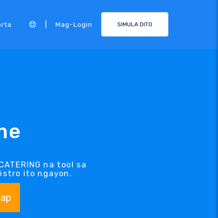
|
rta
Mag-Login
SIMULA DITO
me
CATERING na tool sa
stro ito ngayon.
ap