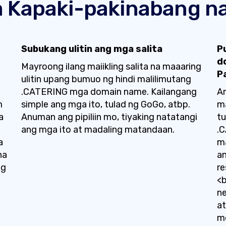
 Kapaki-pakinabang na
Subukang ulitin ang mga salita
P
d
Mayroong ilang maiikling salita na maaaring
P
ulitin upang bumuo ng hindi malilimutang
.CATERING mga domain name. Kailangang
An
m
simple ang mga ito, tulad ng GoGo, atbp.
ma
a
Anuman ang pipiliin mo, tiyaking natatangi
t
ang mga ito at madaling matandaan.
.
a
ma
na
an
ng
re
<b
g
n
at
m