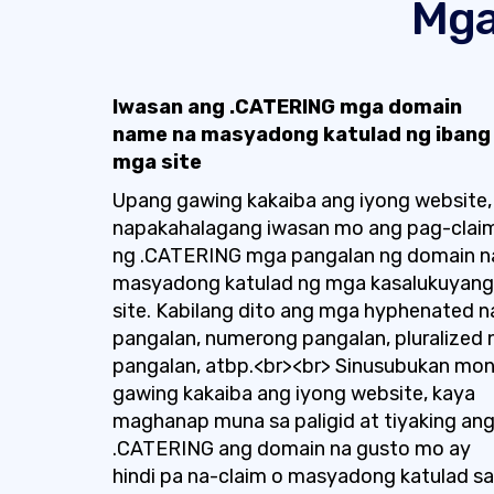
Mga
Iwasan ang .CATERING mga domain
name na masyadong katulad ng ibang
mga site
Upang gawing kakaiba ang iyong website,
napakahalagang iwasan mo ang pag-clai
ng .CATERING mga pangalan ng domain n
masyadong katulad ng mga kasalukuyang
site. Kabilang dito ang mga hyphenated n
pangalan, numerong pangalan, pluralized 
pangalan, atbp.<br><br> Sinusubukan mo
gawing kakaiba ang iyong website, kaya
maghanap muna sa paligid at tiyaking an
.CATERING ang domain na gusto mo ay
hindi pa na-claim o masyadong katulad sa