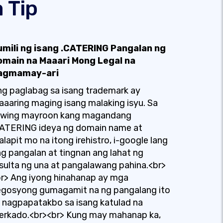
 Tip
umili ng isang .CATERING Pangalan ng
omain na Maaari Mong Legal na
agmamay-ari
g paglabag sa isang trademark ay
aaring maging isang malaking isyu. Sa
uwing mayroon kang magandang
CATERING ideya ng domain name at
lapit mo na itong irehistro, i-google lang
g pangalan at tingnan ang lahat ng
sulta ng una at pangalawang pahina.<br>
r> Ang iyong hinahanap ay mga
egosyong gumagamit na ng pangalang ito
 nagpapatakbo sa isang katulad na
erkado.<br><br> Kung may mahanap ka,