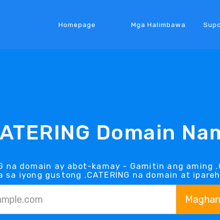
Homepage
Mga Halimbawa
Supo
CATERING Domain Na
G na domain ay abot-kamay - Gamitin ang aming .
 sa iyong gustong .CATERING na domain at iparehi
Maghan