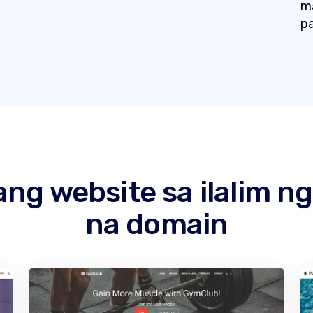
ma
p
g website sa ilalim ng
na domain