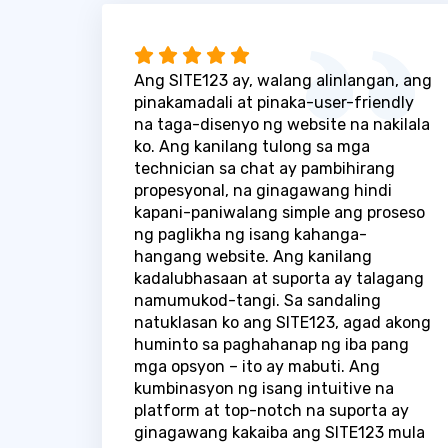
Ang SITE123 ay, walang alinlangan, ang
pinakamadali at pinaka-user-friendly
na taga-disenyo ng website na nakilala
ko. Ang kanilang tulong sa mga
technician sa chat ay pambihirang
propesyonal, na ginagawang hindi
kapani-paniwalang simple ang proseso
ng paglikha ng isang kahanga-
hangang website. Ang kanilang
kadalubhasaan at suporta ay talagang
namumukod-tangi. Sa sandaling
natuklasan ko ang SITE123, agad akong
huminto sa paghahanap ng iba pang
mga opsyon – ito ay mabuti. Ang
kumbinasyon ng isang intuitive na
platform at top-notch na suporta ay
ginagawang kakaiba ang SITE123 mula