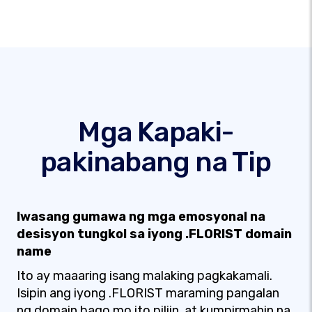
Mga Kapaki-
pakinabang na Tip
Iwasang gumawa ng mga emosyonal na
desisyon tungkol sa iyong .FLORIST domain
name
Ito ay maaaring isang malaking pagkakamali.
Isipin ang iyong .FLORIST maraming pangalan
ng domain bago mo ito piliin, at kumpirmahin na