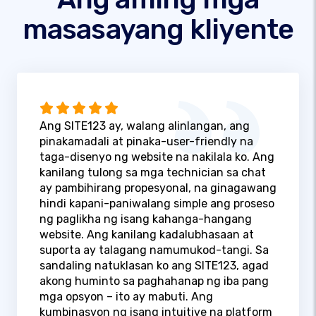
masasayang kliyente
Ang SITE123 ay, walang alinlangan, ang
pinakamadali at pinaka-user-friendly na
taga-disenyo ng website na nakilala ko. Ang
kanilang tulong sa mga technician sa chat
ay pambihirang propesyonal, na ginagawang
hindi kapani-paniwalang simple ang proseso
ng paglikha ng isang kahanga-hangang
website. Ang kanilang kadalubhasaan at
suporta ay talagang namumukod-tangi. Sa
sandaling natuklasan ko ang SITE123, agad
akong huminto sa paghahanap ng iba pang
mga opsyon – ito ay mabuti. Ang
kumbinasyon ng isang intuitive na platform