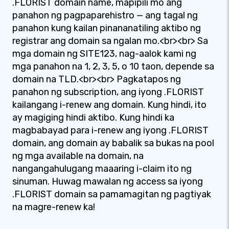
.FLORIST domain name, mapipili mo ang
panahon ng pagpaparehistro — ang tagal ng
panahon kung kailan pinananatiling aktibo ng
registrar ang domain sa ngalan mo.<br><br> Sa
mga domain ng SITE123, nag-aalok kami ng
mga panahon na 1, 2, 3, 5, o 10 taon, depende sa
domain na TLD.<br><br> Pagkatapos ng
panahon ng subscription, ang iyong .FLORIST
kailangang i-renew ang domain. Kung hindi, ito
ay magiging hindi aktibo. Kung hindi ka
magbabayad para i-renew ang iyong .FLORIST
domain, ang domain ay babalik sa bukas na pool
ng mga available na domain, na
nangangahulugang maaaring i-claim ito ng
sinuman. Huwag mawalan ng access sa iyong
.FLORIST domain sa pamamagitan ng pagtiyak
na magre-renew ka!