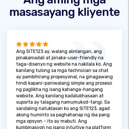
masasayang kliyente
Ang SITE123 ay, walang alinlangan, ang
pinakamadali at pinaka-user-friendly na
taga-disenyo ng website na nakilala ko. Ang
kanilang tulong sa mga technician sa chat
ay pambihirang propesyonal, na ginagawang
hindi kapani-paniwalang simple ang proseso
ng paglikha ng isang kahanga-hangang
website. Ang kanilang kadalubhasaan at
suporta ay talagang namumukod-tangi. Sa
sandaling natuklasan ko ang SITE123, agad
akong huminto sa paghahanap ng iba pang
mga opsyon – ito ay mabuti. Ang
kumbinasyon ng isang intuitive na platform