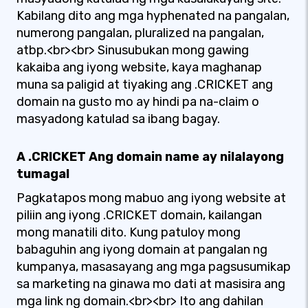
Kabilang dito ang mga hyphenated na pangalan,
numerong pangalan, pluralized na pangalan,
atbp.<br><br> Sinusubukan mong gawing
kakaiba ang iyong website, kaya maghanap
muna sa paligid at tiyaking ang .CRICKET ang
domain na gusto mo ay hindi pa na-claim o
masyadong katulad sa ibang bagay.
A .CRICKET Ang domain name ay nilalayong
tumagal
Pagkatapos mong mabuo ang iyong website at
piliin ang iyong .CRICKET domain, kailangan
mong manatili dito. Kung patuloy mong
babaguhin ang iyong domain at pangalan ng
kumpanya, masasayang ang mga pagsusumikap
sa marketing na ginawa mo dati at masisira ang
mga link ng domain.<br><br> Ito ang dahilan