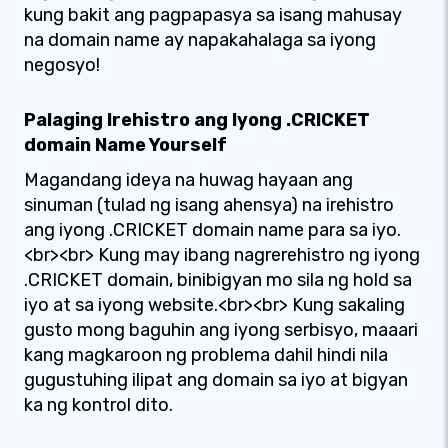
kung bakit ang pagpapasya sa isang mahusay
na domain name ay napakahalaga sa iyong
negosyo!
Palaging Irehistro ang Iyong .CRICKET
domain Name Yourself
Magandang ideya na huwag hayaan ang
sinuman (tulad ng isang ahensya) na irehistro
ang iyong .CRICKET domain name para sa iyo.
<br><br> Kung may ibang nagrerehistro ng iyong
.CRICKET domain, binibigyan mo sila ng hold sa
iyo at sa iyong website.<br><br> Kung sakaling
gusto mong baguhin ang iyong serbisyo, maaari
kang magkaroon ng problema dahil hindi nila
gugustuhing ilipat ang domain sa iyo at bigyan
ka ng kontrol dito.