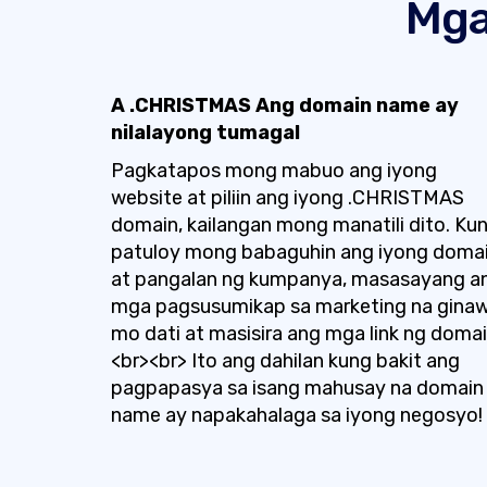
Mga
A .CHRISTMAS Ang domain name ay
nilalayong tumagal
Pagkatapos mong mabuo ang iyong
website at piliin ang iyong .CHRISTMAS
domain, kailangan mong manatili dito. Ku
patuloy mong babaguhin ang iyong doma
at pangalan ng kumpanya, masasayang a
mga pagsusumikap sa marketing na gina
mo dati at masisira ang mga link ng domai
<br><br> Ito ang dahilan kung bakit ang
pagpapasya sa isang mahusay na domain
name ay napakahalaga sa iyong negosyo!