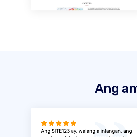
Ang am
Ang SITE123 ay, walang alinlangan, ang