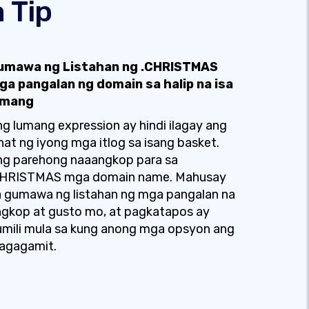
 Tip
umawa ng Listahan ng .CHRISTMAS
ga pangalan ng domain sa halip na isa
amang
g lumang expression ay hindi ilagay ang
hat ng iyong mga itlog sa isang basket.
ng parehong naaangkop para sa
CHRISTMAS mga domain name. Mahusay
 gumawa ng listahan ng mga pangalan na
gkop at gusto mo, at pagkatapos ay
mili mula sa kung anong mga opsyon ang
agagamit.