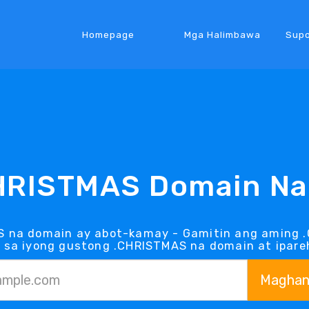
Homepage
Mga Halimbawa
Supo
HRISTMAS Domain N
S na domain ay abot-kamay - Gamitin ang aming .
sa iyong gustong .CHRISTMAS na domain at ipareh
Maghan