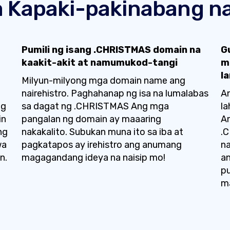
 Kapaki-pakinabang na
Pumili ng isang .CHRISTMAS domain na
G
kaakit-akit at namumukod-tangi
m
l
Milyun-milyong mga domain name ang
nairehistro. Paghahanap ng isa na lumalabas
An
ng
sa dagat ng .CHRISTMAS Ang mga
la
in
pangalan ng domain ay maaaring
A
ng
nakakalito. Subukan muna ito sa iba at
.
wa
pagkatapos ay irehistro ang anumang
na
n.
magagandang ideya na naisip mo!
an
pu
m