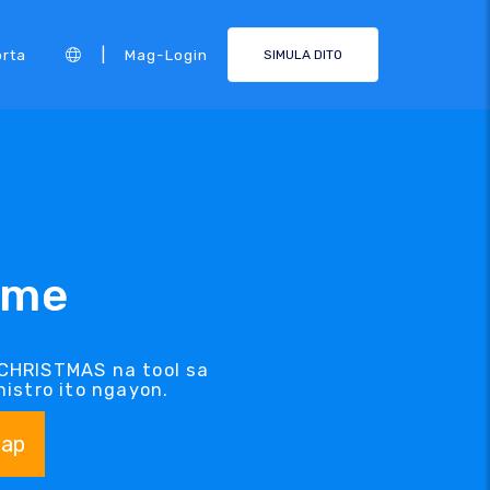
|
rta
Mag-Login
SIMULA DITO
ame
CHRISTMAS na tool sa
istro ito ngayon.
ap