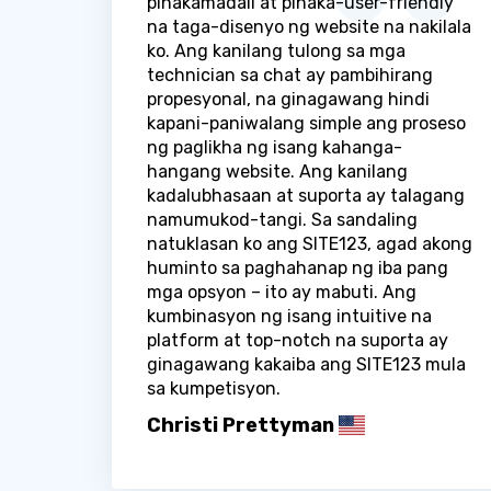
pinakamadali at pinaka-user-friendly
na taga-disenyo ng website na nakilala
ko. Ang kanilang tulong sa mga
technician sa chat ay pambihirang
propesyonal, na ginagawang hindi
kapani-paniwalang simple ang proseso
ng paglikha ng isang kahanga-
hangang website. Ang kanilang
kadalubhasaan at suporta ay talagang
namumukod-tangi. Sa sandaling
natuklasan ko ang SITE123, agad akong
huminto sa paghahanap ng iba pang
mga opsyon – ito ay mabuti. Ang
kumbinasyon ng isang intuitive na
platform at top-notch na suporta ay
ginagawang kakaiba ang SITE123 mula
sa kumpetisyon.
Christi Prettyman