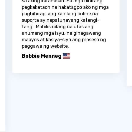
sa aking karanasan. Sa mga bihirang
pagkakataon na nakatagpo ako ng mga
paghihirap, ang kanilang online na
suporta ay napatunayang katangi-
tangi. Mabilis nilang nalutas ang
anumang mga isyu, na ginagawang
maayos at kasiya-siya ang proseso ng
paggawa ng website.
Bobbie Menneg