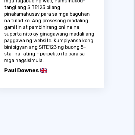
mga tagabuo ng web, namumukod-
tangi ang SITE123 bilang
pinakamahusay para sa mga baguhan
na tulad ko. Ang prosesong madaling
gamitin at pambihirang online na
suporta nito ay ginagawang madali ang
paggawa ng website. Kumpiyansa kong
binibigyan ang SITE123 ng buong 5-
star na rating - perpekto ito para sa
mga nagsisimula.
Paul Downes