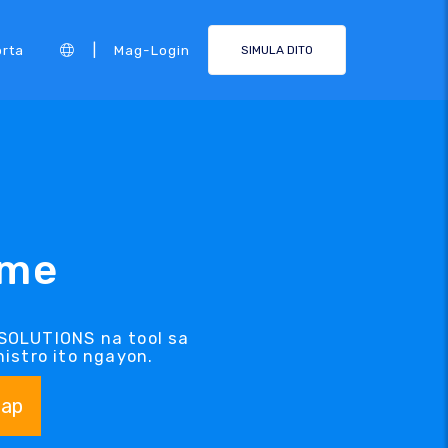
|
rta
Mag-Login
SIMULA DITO
ame
SOLUTIONS na tool sa
istro ito ngayon.
ap