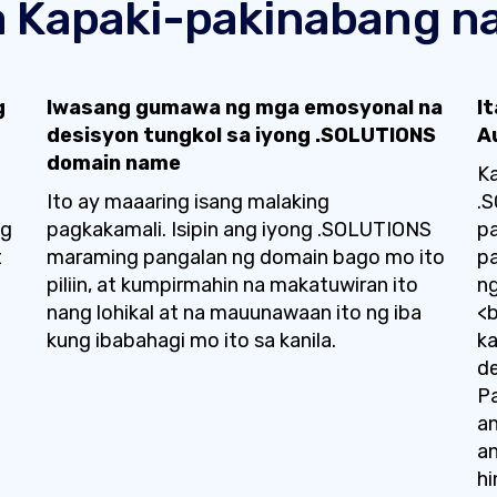
 Kapaki-pakinabang na
g
Iwasang gumawa ng mga emosyonal na
I
desisyon tungkol sa iyong .SOLUTIONS
A
domain name
Ka
Ito ay maaaring isang malaking
.
ng
pagkakamali. Isipin ang iyong .SOLUTIONS
pa
t
maraming pangalan ng domain bago mo ito
pa
piliin, at kumpirmahin na makatuwiran ito
ng
nang lohikal at na mauunawaan ito ng iba
<b
kung ibabahagi mo ito sa kanila.
ka
d
Pa
an
an
hi