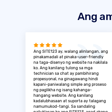
Ang am
Ang SITE123 ay, walang alinlangan, ang
pinakamadali at pinaka-user-friendly
na taga-disenyo ng website na nakilala
ko. Ang kanilang tulong sa mga
technician sa chat ay pambihirang
propesyonal, na ginagawang hindi
kapani-paniwalang simple ang proseso
ng paglikha ng isang kahanga-
hangang website. Ang kanilang
kadalubhasaan at suporta ay talagang
namumukod-tangi. Sa sandaling
natuklasan ko ang SITE123, agad akong