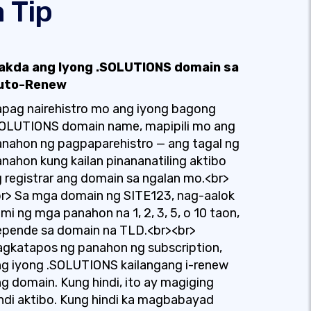
 Tip
takda ang Iyong .SOLUTIONS domain sa
uto-Renew
pag nairehistro mo ang iyong bagong
SOLUTIONS domain name, mapipili mo ang
nahon ng pagpaparehistro — ang tagal ng
nahon kung kailan pinananatiling aktibo
 registrar ang domain sa ngalan mo.<br>
r> Sa mga domain ng SITE123, nag-aalok
mi ng mga panahon na 1, 2, 3, 5, o 10 taon,
epende sa domain na TLD.<br><br>
gkatapos ng panahon ng subscription,
g iyong .SOLUTIONS kailangang i-renew
g domain. Kung hindi, ito ay magiging
ndi aktibo. Kung hindi ka magbabayad