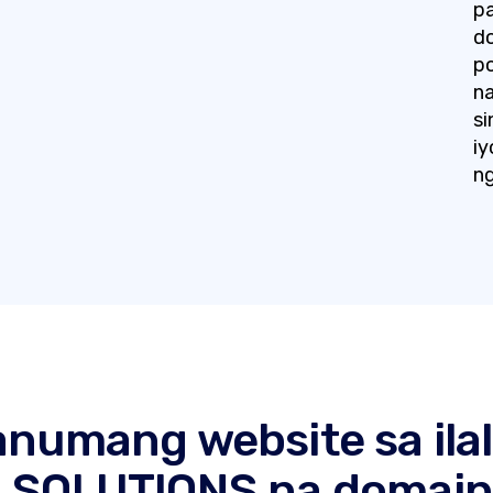
pa
do
po
na
s
i
ng
numang website sa ilal
.SOLUTIONS na domain