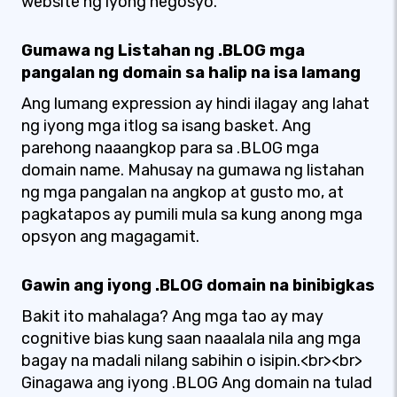
website ng iyong negosyo.
Gumawa ng Listahan ng .BLOG mga
pangalan ng domain sa halip na isa lamang
Ang lumang expression ay hindi ilagay ang lahat
ng iyong mga itlog sa isang basket. Ang
parehong naaangkop para sa .BLOG mga
domain name. Mahusay na gumawa ng listahan
ng mga pangalan na angkop at gusto mo, at
pagkatapos ay pumili mula sa kung anong mga
opsyon ang magagamit.
Gawin ang iyong .BLOG domain na binibigkas
Bakit ito mahalaga? Ang mga tao ay may
cognitive bias kung saan naaalala nila ang mga
bagay na madali nilang sabihin o isipin.<br><br>
Ginagawa ang iyong .BLOG Ang domain na tulad